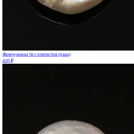
Жемчужины без отверстия (пара)
420 ₽