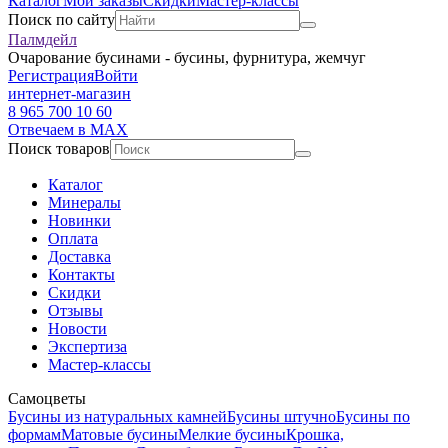
Каталог
Мои заказы
Скидки
Мастер-классы
Поиск по сайту
Палмдейл
Очарование бусинами - бусины, фурнитура, жемчуг
Регистрация
Войти
интернет-магазин
8 965 700 10 60
Отвечаем в MAX
Поиск товаров
Каталог
Минералы
Новинки
Оплата
Доставка
Контакты
Скидки
Отзывы
Новости
Экспертиза
Мастер-классы
Самоцветы
Бусины из натуральных камней
Бусины штучно
Бусины по
формам
Матовые бусины
Мелкие бусины
Крошка,