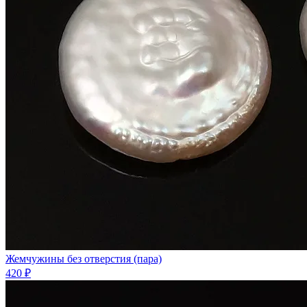
Жемчужины без отверстия (пара)
420 ₽