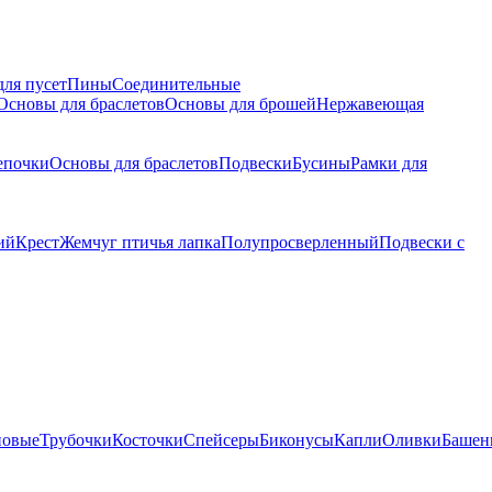
для пусет
Пины
Соединительные
Основы для браслетов
Основы для брошей
Нержавеющая
епочки
Основы для браслетов
Подвески
Бусины
Рамки для
ий
Крест
Жемчуг птичья лапка
Полупросверленный
Подвески с
новые
Трубочки
Косточки
Спейсеры
Биконусы
Капли
Оливки
Башен