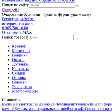
Каталог
Мои заказы
Скидки
Мастер-классы
Поиск по сайту
Палмдейл
Очарование бусинами - бусины, фурнитура, жемчуг
Регистрация
Войти
интернет-магазин
8 965 700 10 60
Отвечаем в MAX
Поиск товаров
Каталог
Минералы
Новинки
Оплата
Доставка
Контакты
Скидки
Отзывы
Новости
Экспертиза
Мастер-классы
Самоцветы
Бусины из натуральных камней
Бусины штучно
Бусины по фор
камней
Бусины из натуральных камней оптом
Кабошоны из нат