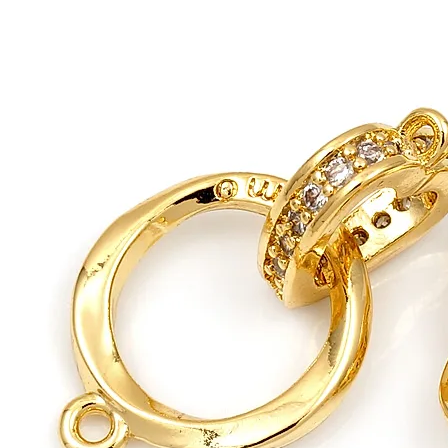
Длина
14 мм
Ширина
5.5 мм
Высота
3 мм
Покрытие
Золото 14к
Металл
Латунь
Цвет
Желтое золото
Форма
Бесконечность
Примерный вес
0.4
г.
1 штука
50 ₽
Сообщить о поступлении товара
Доставка в любой город России
Оплата банковской картой на сайте
Нужна консультация?
Напишите в Telegram
Напишите нам на Max
Отзывы