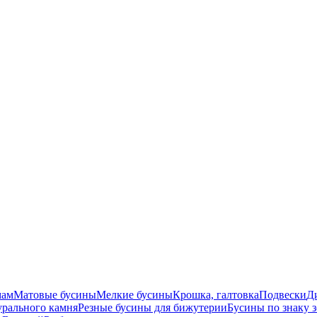
мам
Матовые бусины
Мелкие бусины
Крошка, галтовка
Подвески
Д
урального камня
Резные бусины для бижутерии
Бусины по знаку 