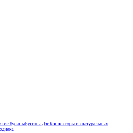
икие бусины
Бусины Дзи
Коннекторы из натуральных
зодиака