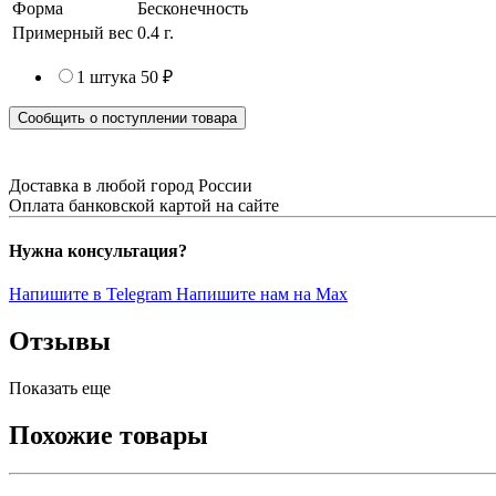
Коннектор "Бесконечность" ар
Коннектор "Бесконечность" для создания бижутерии (украшений
Артикул
261015