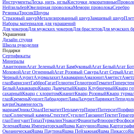
Инструменты
Леска, нить, иглы
Кисточки декоративные
Провол
Нейзильбер
Ювелирная проволока
Мемори проволока
Серебро
Резинка
Тросик
Шнуры
Стразовый шнур
Метализированный шнур
Замшевый шнур
Пле
Наборы материалов для украшений
Для чокеров
Для мужских чокеров
Для браслетов
Для мужских б
Украшения
Дизайн студия
Школа рукоделия
Подарки
Сертификаты
Минералы
Авантюрин
Агат Зеленый
Агат Бамбуковый
Агат Белый
Агат Бот
Моховой
Агат Огненный
Агат Розовый Сакура
Агат Серый
Агат
Черный
Азурит
Азурмалахит
Аквамарин
Амазонит
Аметист
Амет
глаз
Варисцит
Габбро
Гагат
Гелиотис
Гелиотроп
Гематит
Гиперстен
Белый
Аквакварц
Кварц Дымчатый
Кварц Клубничный
Кварц ге
сахарный
Кварц с хлоритом
Кианит
Кварц Розовый
Кварц турма
глаз
Кремень
Кунцит
Лабрадорит
Лава
Лазурит
Ларвикит
Лепидол
каури
Окаменелость
мариам
Оникс
Опал
Пегматит
Перламутр
Пирит
Питерсит
Порфир
глаз
Солнечный камень
Стихтит
Сугилит
Танзанит
Тектит
Тераге
глаз
Тингуаит
Топаз
Турмалин
Унакит
Фианиты
Флюорит
Фосфоси
Зеленая
Яшма Императорская
Яшма Капучино
Яшма Картографи
Океаническая
Яшма Паутина
Яшма Пейзажная
Яшма Пикассо
Яш