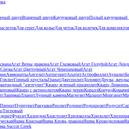
ока
теный шнур
Вощеный шнур
Каучуковый шнур
Полый каучуковый
раслетов
Для серег
Для колье
Для четок
Для колечек
Для комплекто
свана
Агат Вены дракона
Агат Глазковый
Агат Голубой
Агат Ден
 Срезы
Агат Цветочный
Агат Черепаховый
Агат
рин
Аммониты
Ангелит
Антигорит
Апатит
Астрофиллит
Ауралит
Б
Говлит
Горный хрусталь
Гранат
Джеспилит
Доломит
Друзы, жеоды
матоидный "азезтулит"
Кварц зеленый празиолит
Кварц Лимонн
линовый
Кварц с актинолитом
Кварц черри
Коралл
Корунд
Кошачи
ит
Ларимар
Лланит
Лунный камень
Магнезит
Малахит
Морганит
Мр
Пренит
Пурпурит
Ракушки
Риолит
Родонит
Родохрозит
Родусит
Са
рц
Тигровый
дерит
Фуксит
Халцедон
Хиастолит
Хризоколла
Хризолит
Хризопра
ческая
Яшма Красная
Яшма Кровь дракона
Яшма Крокодиловая
Яш
ма Succor Creek