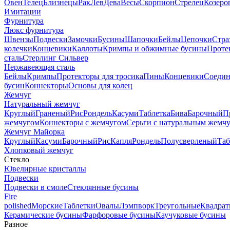
Овен
Телец
Близнецы
Рак
Лев
Дева
Весы
Скорпион
Стрелец
Козеро
Имитации
Фурнитура
Люкс фурнитура
Швензы
Подвески
Замочки
Бусины
Шапочки
Бейлы
Цепочки
Стра
колечки
Концевики
Каллоты
Кримпы и обжимные бусины
Проте
сталь
Стерлинг Сильвер
Нержавеющая сталь
Бейлы
Кримпы
Протекторы для тросика
Пины
Концевики
Соедин
бусин
Коннекторы
Основы для колец
Жемчуг
Натуральный жемчуг
Круглый
Граненый
Рис
Рондель
Касуми
Таблетка
Бива
Барочный
П
жемчугом
Коннекторы с жемчугом
Серьги с натуральным жемч
Жемчуг Майорка
Круглый
Касуми
Барочный
Рис
Капля
Рондель
Полусверленый
Таб
Хлопковый жемчуг
Стекло
Ювелирные кристаллы
Подвески
Подвески в смоле
Стеклянные бусины
Fire
polished
Морские
Таблетки
Овалы
Лэмпворк
Треугольные
Квадрат
Керамические бусины
Фарфоровые бусины
Каучуковые бусины
Разное