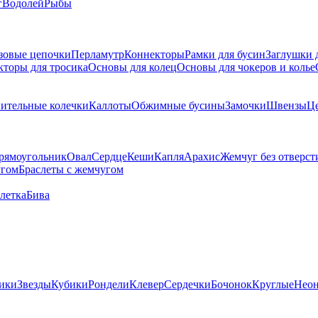
г
Водолей
Рыбы
зовые цепочки
Перламутр
Коннекторы
Рамки для бусин
Заглушки 
кторы для тросика
Основы для колец
Основы для чокеров и колье
ительные колечки
Каллоты
Обжимные бусины
Замочки
Швензы
Ц
рямоугольник
Овал
Сердце
Кеши
Капля
Арахис
Жемчуг без отверст
угом
Браслеты с жемчугом
летка
Бива
ики
Звезды
Кубики
Рондели
Клевер
Сердечки
Бочонок
Круглые
Нео