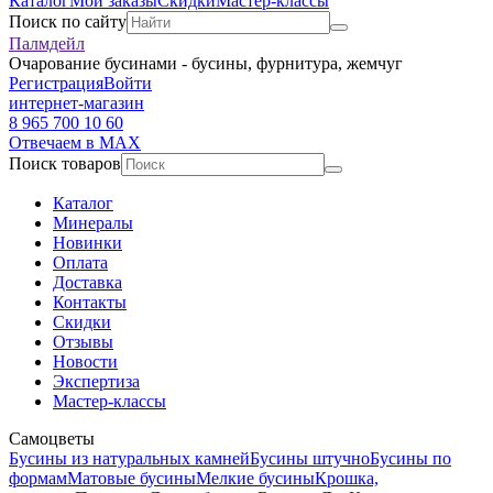
Каталог
Мои заказы
Скидки
Мастер-классы
Поиск по сайту
Палмдейл
Очарование бусинами - бусины, фурнитура, жемчуг
Регистрация
Войти
интернет-магазин
8 965 700 10 60
Отвечаем в MAX
Поиск товаров
Каталог
Минералы
Новинки
Оплата
Доставка
Контакты
Скидки
Отзывы
Новости
Экспертиза
Мастер-классы
Самоцветы
Бусины из натуральных камней
Бусины штучно
Бусины по
формам
Матовые бусины
Мелкие бусины
Крошка,