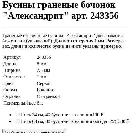
Бусины граненые бочонок
"Александрит" арт. 243356
Граненые стеклянные бусины "Александрит" для создания
бижутерии (украшений). Диаметр отверстия 1 мм. Размеры,
вес, длина и количество бусин на нити указаны примерно.
Артикул
243356
Длина
8 мм
Ширина
7.5 мм
Отверстие
1 мм
Цвет
Серый
Форма
Бочонок
Огранка
С огранкой
Примерный вес
6
г.
Нить 34 см, 40 бусин
нет в наличии
190 ₽
Нить 68 см, 80 бусин
нет в наличии
выгода -25%
330 ₽
Сообщить о поступлении товара