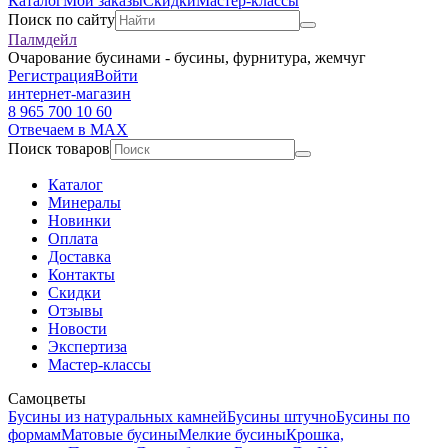
Каталог
Мои заказы
Скидки
Мастер-классы
Поиск по сайту
Палмдейл
Очарование бусинами - бусины, фурнитура, жемчуг
Регистрация
Войти
интернет-магазин
8 965 700 10 60
Отвечаем в MAX
Поиск товаров
Каталог
Минералы
Новинки
Оплата
Доставка
Контакты
Скидки
Отзывы
Новости
Экспертиза
Мастер-классы
Самоцветы
Бусины из натуральных камней
Бусины штучно
Бусины по
формам
Матовые бусины
Мелкие бусины
Крошка,