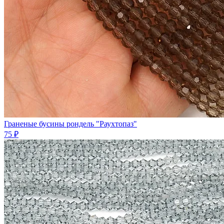
Граненые бусины рондель "Раухтопаз"
75 ₽