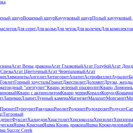
ока
теный шнур
Вощеный шнур
Каучуковый шнур
Полый каучуковый
раслетов
Для серег
Для колье
Для четок
Для колечек
Для комплекто
свана
Агат Вены дракона
Агат Глазковый
Агат Голубой
Агат Ден
 Срезы
Агат Цветочный
Агат Черепаховый
Агат
рин
Аммониты
Ангелит
Антигорит
Апатит
Астрофиллит
Ауралит
Б
Говлит
Горный хрусталь
Гранат
Джеспилит
Доломит
Друзы, жеоды
матоидный "азезтулит"
Кварц зеленый празиолит
Кварц Лимонн
линовый
Кварц с актинолитом
Кварц черри
Коралл
Корунд
Кошачи
ит
Ларимар
Лланит
Лунный камень
Магнезит
Малахит
Морганит
Мр
Пренит
Пурпурит
Ракушки
Риолит
Родонит
Родохрозит
Родусит
Са
рц
Тигровый
дерит
Фуксит
Халцедон
Хиастолит
Хризоколла
Хризолит
Хризопра
ческая
Яшма Красная
Яшма Кровь дракона
Яшма Крокодиловая
Яш
ма Succor Creek