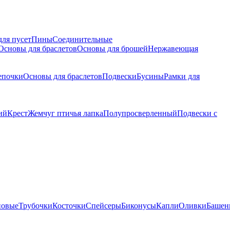
для пусет
Пины
Соединительные
Основы для браслетов
Основы для брошей
Нержавеющая
епочки
Основы для браслетов
Подвески
Бусины
Рамки для
ий
Крест
Жемчуг птичья лапка
Полупросверленный
Подвески с
новые
Трубочки
Косточки
Спейсеры
Биконусы
Капли
Оливки
Башен