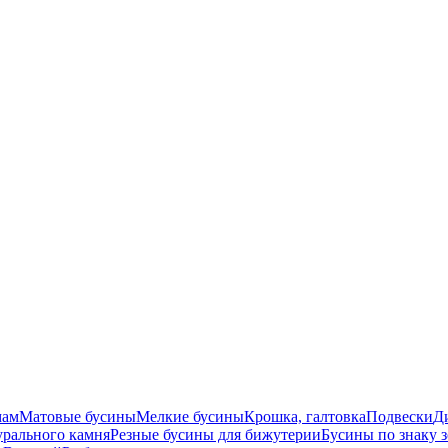
мам
Матовые бусины
Мелкие бусины
Крошка, галтовка
Подвески
Д
урального камня
Резные бусины для бижутерии
Бусины по знаку 