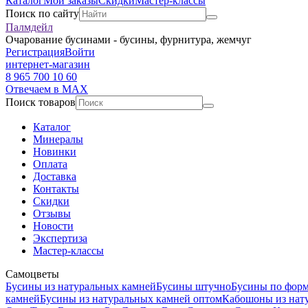
Каталог
Мои заказы
Скидки
Мастер-классы
Поиск по сайту
Палмдейл
Очарование бусинами - бусины, фурнитура, жемчуг
Регистрация
Войти
интернет-магазин
8 965 700 10 60
Отвечаем в MAX
Поиск товаров
Каталог
Минералы
Новинки
Оплата
Доставка
Контакты
Скидки
Отзывы
Новости
Экспертиза
Мастер-классы
Самоцветы
Бусины из натуральных камней
Бусины штучно
Бусины по фор
камней
Бусины из натуральных камней оптом
Кабошоны из нат