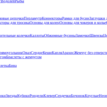
г
Водолей
Рыбы
зовые цепочки
Перламутр
Коннекторы
Рамки для бусин
Заглушки 
кторы для тросика
Основы для колец
Основы для чокеров и колье
ительные колечки
Каллоты
Обжимные бусины
Замочки
Швензы
Ц
рямоугольник
Овал
Сердце
Кеши
Капля
Арахис
Жемчуг без отверст
угом
Браслеты с жемчугом
летка
Бива
ики
Звезды
Кубики
Рондели
Клевер
Сердечки
Бочонок
Круглые
Нео