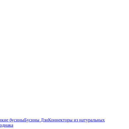
икие бусины
Бусины Дзи
Коннекторы из натуральных
зодиака