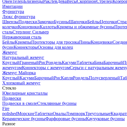
Овен
Телец
Близнецы
Рак
Лев
Дева
Весы
Скорпион
Стрелец
Козеро
Имитации
Фурнитура
Люкс фурнитура
Швензы
Подвески
Замочки
Бусины
Шапочки
Бейлы
Цепочки
Стра
колечки
Концевики
Каллоты
Кримпы и обжимные бусины
Проте
сталь
Стерлинг Сильвер
Нержавеющая сталь
Бейлы
Кримпы
Протекторы для тросика
Пины
Концевики
Соедин
бусин
Коннекторы
Основы для колец
Жемчуг
Натуральный жемчуг
Круглый
Граненый
Рис
Рондель
Касуми
Таблетка
Бива
Барочный
П
жемчугом
Коннекторы с жемчугом
Серьги с натуральным жемч
Жемчуг Майорка
Круглый
Касуми
Барочный
Рис
Капля
Рондель
Полусверленый
Таб
Хлопковый жемчуг
Стекло
Ювелирные кристаллы
Подвески
Подвески в смоле
Стеклянные бусины
Fire
polished
Морские
Таблетки
Овалы
Лэмпворк
Треугольные
Квадрат
Керамические бусины
Фарфоровые бусины
Каучуковые бусины
Разное