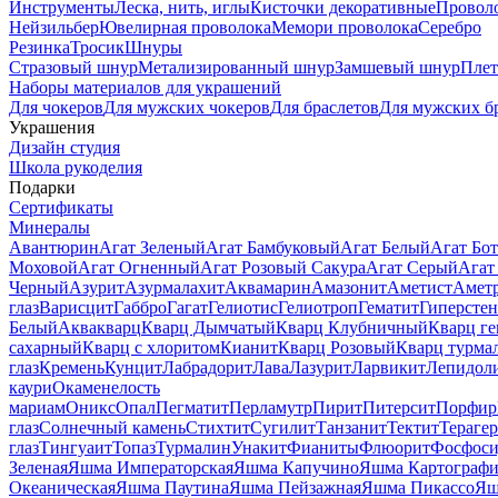
Инструменты
Леска, нить, иглы
Кисточки декоративные
Провол
Нейзильбер
Ювелирная проволока
Мемори проволока
Серебро
Резинка
Тросик
Шнуры
Стразовый шнур
Метализированный шнур
Замшевый шнур
Пле
Наборы материалов для украшений
Для чокеров
Для мужских чокеров
Для браслетов
Для мужских б
Украшения
Дизайн студия
Школа рукоделия
Подарки
Сертификаты
Минералы
Авантюрин
Агат Зеленый
Агат Бамбуковый
Агат Белый
Агат Бот
Моховой
Агат Огненный
Агат Розовый Сакура
Агат Серый
Агат
Черный
Азурит
Азурмалахит
Аквамарин
Амазонит
Аметист
Амет
глаз
Варисцит
Габбро
Гагат
Гелиотис
Гелиотроп
Гематит
Гиперстен
Белый
Аквакварц
Кварц Дымчатый
Кварц Клубничный
Кварц ге
сахарный
Кварц с хлоритом
Кианит
Кварц Розовый
Кварц турма
глаз
Кремень
Кунцит
Лабрадорит
Лава
Лазурит
Ларвикит
Лепидол
каури
Окаменелость
мариам
Оникс
Опал
Пегматит
Перламутр
Пирит
Питерсит
Порфир
глаз
Солнечный камень
Стихтит
Сугилит
Танзанит
Тектит
Тераге
глаз
Тингуаит
Топаз
Турмалин
Унакит
Фианиты
Флюорит
Фосфоси
Зеленая
Яшма Императорская
Яшма Капучино
Яшма Картографи
Океаническая
Яшма Паутина
Яшма Пейзажная
Яшма Пикассо
Яш