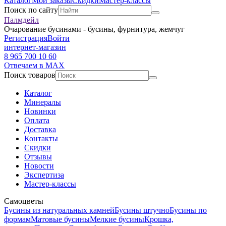
Каталог
Мои заказы
Скидки
Мастер-классы
Поиск по сайту
Палмдейл
Очарование бусинами - бусины, фурнитура, жемчуг
Регистрация
Войти
интернет-магазин
8 965 700 10 60
Отвечаем в MAX
Поиск товаров
Каталог
Минералы
Новинки
Оплата
Доставка
Контакты
Скидки
Отзывы
Новости
Экспертиза
Мастер-классы
Самоцветы
Бусины из натуральных камней
Бусины штучно
Бусины по
формам
Матовые бусины
Мелкие бусины
Крошка,