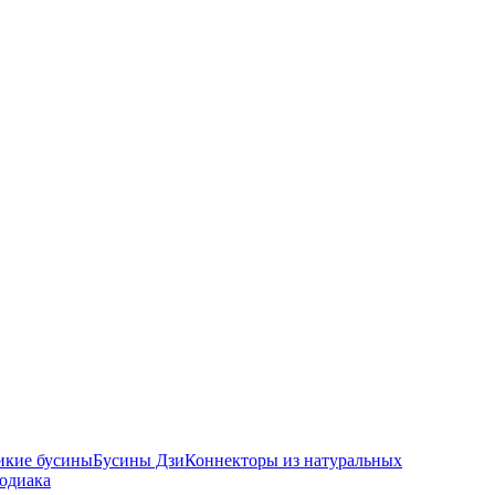
икие бусины
Бусины Дзи
Коннекторы из натуральных
зодиака