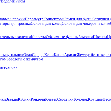
г
Водолей
Рыбы
зовые цепочки
Перламутр
Коннекторы
Рамки для бусин
Заглушки 
кторы для тросика
Основы для колец
Основы для чокеров и колье
ительные колечки
Каллоты
Обжимные бусины
Замочки
Швензы
Ц
рямоугольник
Овал
Сердце
Кеши
Капля
Арахис
Жемчуг без отверст
угом
Браслеты с жемчугом
летка
Бива
ики
Звезды
Кубики
Рондели
Клевер
Сердечки
Бочонок
Круглые
Нео