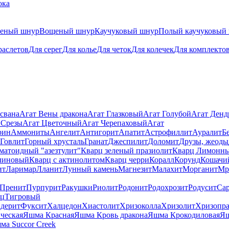
ока
теный шнур
Вощеный шнур
Каучуковый шнур
Полый каучуковый
раслетов
Для серег
Для колье
Для четок
Для колечек
Для комплекто
свана
Агат Вены дракона
Агат Глазковый
Агат Голубой
Агат Ден
 Срезы
Агат Цветочный
Агат Черепаховый
Агат
рин
Аммониты
Ангелит
Антигорит
Апатит
Астрофиллит
Ауралит
Б
Говлит
Горный хрусталь
Гранат
Джеспилит
Доломит
Друзы, жеоды
матоидный "азезтулит"
Кварц зеленый празиолит
Кварц Лимонн
линовый
Кварц с актинолитом
Кварц черри
Коралл
Корунд
Кошачи
ит
Ларимар
Лланит
Лунный камень
Магнезит
Малахит
Морганит
Мр
Пренит
Пурпурит
Ракушки
Риолит
Родонит
Родохрозит
Родусит
Са
рц
Тигровый
дерит
Фуксит
Халцедон
Хиастолит
Хризоколла
Хризолит
Хризопра
ческая
Яшма Красная
Яшма Кровь дракона
Яшма Крокодиловая
Яш
ма Succor Creek