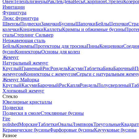
Овен
Телец
Близнецы
Рак
Лев
Дева
Весы
Скорпион
Стрелец
Козеро
Имитации
Фурнитура
Люкс фурнитура
Швензы
Подвески
Замочки
Бусины
Шапочки
Бейлы
Цепочки
Стра
колечки
Концевики
Каллоты
Кримпы и обжимные бусины
Проте
сталь
Стерлинг Сильвер
Нержавеющая сталь
Бейлы
Кримпы
Протекторы для тросика
Пины
Концевики
Соедин
бусин
Коннекторы
Основы для колец
Жемчуг
Натуральный жемчуг
Круглый
Граненый
Рис
Рондель
Касуми
Таблетка
Бива
Барочный
П
жемчугом
Коннекторы с жемчугом
Серьги с натуральным жемч
Жемчуг Майорка
Круглый
Касуми
Барочный
Рис
Капля
Рондель
Полусверленый
Таб
Хлопковый жемчуг
Стекло
Ювелирные кристаллы
Подвески
Подвески в смоле
Стеклянные бусины
Fire
polished
Морские
Таблетки
Овалы
Лэмпворк
Треугольные
Квадрат
Керамические бусины
Фарфоровые бусины
Каучуковые бусины
Разное