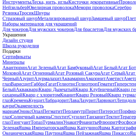
Инструменты
Леска, нить, иглы
Кисточки декоративные
Провол
Нейзильбер
Ювелирная проволока
Мемори проволока
Серебро
Резинка
Тросик
Шнуры
Стразовый шнур
Метализированный шнур
Замшевый шнур
Пле
Наборы материалов для украшений
Для чокеров
Для мужских чокеров
Для браслетов
Для мужских б
Украшения
Дизайн студия
Школа рукоделия
Подарки
Сертификаты
Минералы
Авантюрин
Агат Зеленый
Агат Бамбуковый
Агат Белый
Агат Бот
Моховой
Агат Огненный
Агат Розовый Сакура
Агат Серый
Агат
Черный
Азурит
Азурмалахит
Аквамарин
Амазонит
Аметист
Амет
глаз
Варисцит
Габбро
Гагат
Гелиотис
Гелиотроп
Гематит
Гиперстен
Белый
Аквакварц
Кварц Дымчатый
Кварц Клубничный
Кварц ге
сахарный
Кварц с хлоритом
Кианит
Кварц Розовый
Кварц турма
глаз
Кремень
Кунцит
Лабрадорит
Лава
Лазурит
Ларвикит
Лепидол
каури
Окаменелость
мариам
Оникс
Опал
Пегматит
Перламутр
Пирит
Питерсит
Порфир
глаз
Солнечный камень
Стихтит
Сугилит
Танзанит
Тектит
Тераге
глаз
Тингуаит
Топаз
Турмалин
Унакит
Фианиты
Флюорит
Фосфоси
Зеленая
Яшма Императорская
Яшма Капучино
Яшма Картографи
Океаническая
Яшма Паутина
Яшма Пейзажная
Яшма Пикассо
Яш