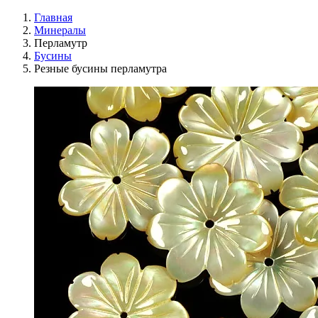
Главная
Минералы
Перламутр
Бусины
Резные бусины перламутра