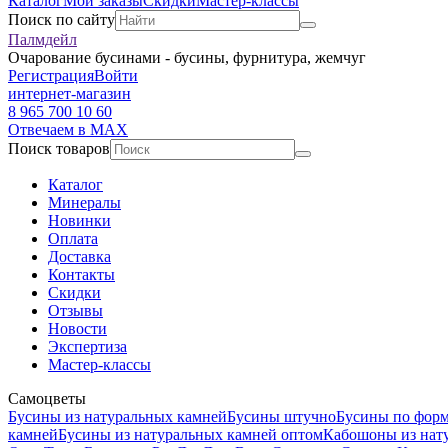
Каталог
Мои заказы
Скидки
Мастер-классы
Поиск по сайту
Палмдейл
Очарование бусинами - бусины, фурнитура, жемчуг
Регистрация
Войти
интернет-магазин
8 965 700 10 60
Отвечаем в MAX
Поиск товаров
Каталог
Минералы
Новинки
Оплата
Доставка
Контакты
Скидки
Отзывы
Новости
Экспертиза
Мастер-классы
Самоцветы
Бусины из натуральных камней
Бусины штучно
Бусины по фор
камней
Бусины из натуральных камней оптом
Кабошоны из нат