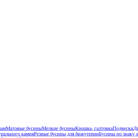
мам
Матовые бусины
Мелкие бусины
Крошка, галтовка
Подвески
Д
урального камня
Резные бусины для бижутерии
Бусины по знаку 