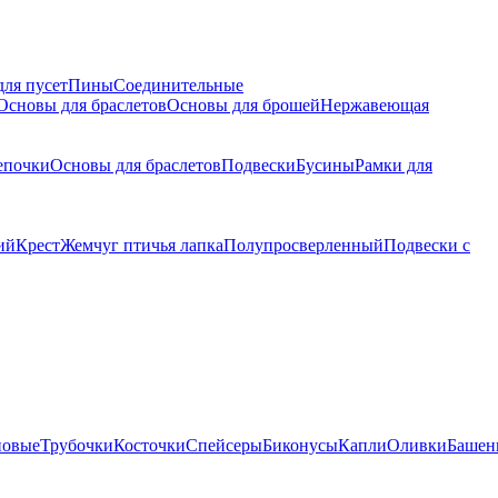
для пусет
Пины
Соединительные
Основы для браслетов
Основы для брошей
Нержавеющая
епочки
Основы для браслетов
Подвески
Бусины
Рамки для
ий
Крест
Жемчуг птичья лапка
Полупросверленный
Подвески с
новые
Трубочки
Косточки
Спейсеры
Биконусы
Капли
Оливки
Башен