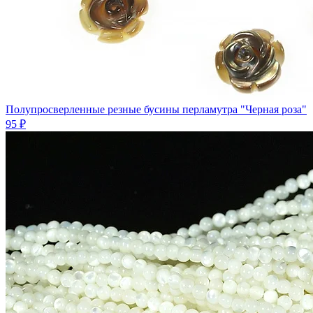
Полупросверленные резные бусины перламутра "Черная роза"
95 ₽