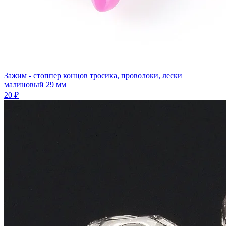
Зажим - стоппер концов тросика, проволоки, лески
малиновый 29 мм
20 ₽