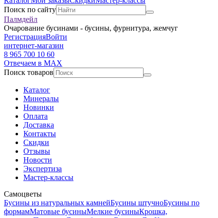
Каталог
Мои заказы
Скидки
Мастер-классы
Поиск по сайту
Палмдейл
Очарование бусинами - бусины, фурнитура, жемчуг
Регистрация
Войти
интернет-магазин
8 965 700 10 60
Отвечаем в MAX
Поиск товаров
Каталог
Минералы
Новинки
Оплата
Доставка
Контакты
Скидки
Отзывы
Новости
Экспертиза
Мастер-классы
Самоцветы
Бусины из натуральных камней
Бусины штучно
Бусины по
формам
Матовые бусины
Мелкие бусины
Крошка,