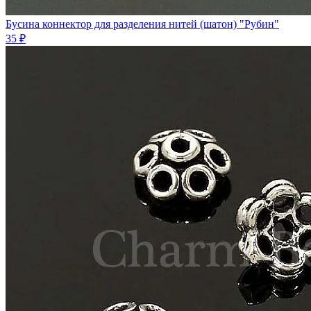
Бусина коннектор для разделения нитей (шатон) "Рубин"
35 ₽