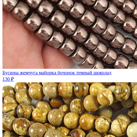
Бусины жемчуга майорка бочонок темный шоколад
130 ₽