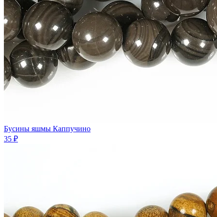
Бусины яшмы Каппучино
35 ₽