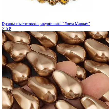
Бусины гематитового ракушечника "Яшма Мариам"
210 ₽