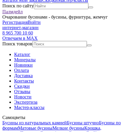
Каталог
Мои заказы
Скидки
Мастер-классы
Поиск по сайту
Палмдейл
Очарование бусинами - бусины, фурнитура, жемчуг
Регистрация
Войти
интернет-магазин
8 965 700 10 60
Отвечаем в MAX
Поиск товаров
Каталог
Минералы
Новинки
Оплата
Доставка
Контакты
Скидки
Отзывы
Новости
Экспертиза
Мастер-классы
Самоцветы
Бусины из натуральных камней
Бусины штучно
Бусины по
формам
Матовые бусины
Мелкие бусины
Крошка,