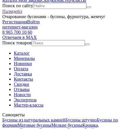
Каталог
Мои заказы
Скидки
Мастер-классы
Поиск по сайту
Палмдейл
Очарование бусинами - бусины, фурнитура, жемчуг
Регистрация
Войти
интернет-магазин
8 965 700 10 60
Отвечаем в MAX
Поиск товаров
Каталог
Минералы
Новинки
Оплата
Доставка
Контакты
Скидки
Отзывы
Новости
Экспертиза
Мастер-классы
Самоцветы
Бусины из натуральных камней
Бусины штучно
Бусины по
формам
Матовые бусины
Мелкие бусины
Крошка,