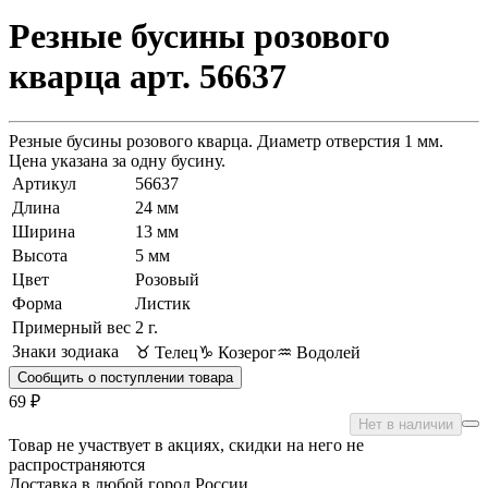
Резные бусины розового
кварца арт. 56637
Резные бусины розового кварца. Диаметр отверстия 1 мм.
Цена указана за одну бусину.
Артикул
56637
Длина
24 мм
Ширина
13 мм
Высота
5 мм
Цвет
Розовый
Форма
Листик
Примерный вес
2
г.
Знаки зодиака
♉ Телец
♑ Козерог
♒ Водолей
Сообщить о поступлении товара
69 ₽
Нет в наличии
Товар не участвует в акциях, скидки на него не
распространяются
Доставка в любой город России