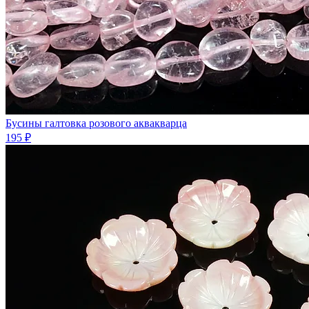
Бусины галтовка розового аквакварца
195 ₽