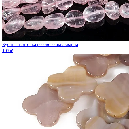
Бусины галтовка розового аквакварца
195 ₽