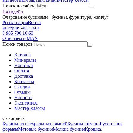
Каталог
Мои заказы
Скидки
Мастер-классы
Поиск по сайту
Палмдейл
Очарование бусинами - бусины, фурнитура, жемчуг
Регистрация
Войти
интернет-магазин
8 965 700 10 60
Отвечаем в MAX
Поиск товаров
Каталог
Минералы
Новинки
Оплата
Доставка
Контакты
Скидки
Отзывы
Новости
Экспертиза
Мастер-классы
Самоцветы
Бусины из натуральных камней
Бусины штучно
Бусины по
формам
Матовые бусины
Мелкие бусины
Крошка,