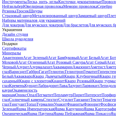
Инструменты
Леска, нить, иглы
Кисточки декоративные
Провол
Нейзильбер
Ювелирная проволока
Мемори проволока
Серебро
Резинка
Тросик
Шнуры
Стразовый шнур
Метализированный шнур
Замшевый шнур
Пле
Наборы материалов для украшений
Для чокеров
Для мужских чокеров
Для браслетов
Для мужских б
Украшения
Дизайн студия
Школа рукоделия
Подарки
Сертификаты
Минералы
Авантюрин
Агат Зеленый
Агат Бамбуковый
Агат Белый
Агат Бот
Моховой
Агат Огненный
Агат Розовый Сакура
Агат Серый
Агат
Черный
Азурит
Азурмалахит
Аквамарин
Амазонит
Аметист
Амет
глаз
Варисцит
Габбро
Гагат
Гелиотис
Гелиотроп
Гематит
Гиперстен
Белый
Аквакварц
Кварц Дымчатый
Кварц Клубничный
Кварц ге
сахарный
Кварц с хлоритом
Кианит
Кварц Розовый
Кварц турма
глаз
Кремень
Кунцит
Лабрадорит
Лава
Лазурит
Ларвикит
Лепидол
каури
Окаменелость
мариам
Оникс
Опал
Пегматит
Перламутр
Пирит
Питерсит
Порфир
глаз
Солнечный камень
Стихтит
Сугилит
Танзанит
Тектит
Тераге
глаз
Тингуаит
Топаз
Турмалин
Унакит
Фианиты
Флюорит
Фосфоси
Зеленая
Яшма Императорская
Яшма Капучино
Яшма Картографи
Океаническая
Яшма Паутина
Яшма Пейзажная
Яшма Пикассо
Яш