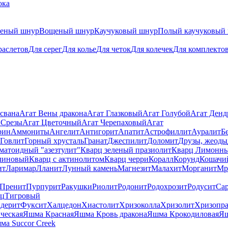
ока
теный шнур
Вощеный шнур
Каучуковый шнур
Полый каучуковый
раслетов
Для серег
Для колье
Для четок
Для колечек
Для комплекто
свана
Агат Вены дракона
Агат Глазковый
Агат Голубой
Агат Ден
 Срезы
Агат Цветочный
Агат Черепаховый
Агат
рин
Аммониты
Ангелит
Антигорит
Апатит
Астрофиллит
Ауралит
Б
Говлит
Горный хрусталь
Гранат
Джеспилит
Доломит
Друзы, жеоды
матоидный "азезтулит"
Кварц зеленый празиолит
Кварц Лимонн
линовый
Кварц с актинолитом
Кварц черри
Коралл
Корунд
Кошачи
ит
Ларимар
Лланит
Лунный камень
Магнезит
Малахит
Морганит
Мр
Пренит
Пурпурит
Ракушки
Риолит
Родонит
Родохрозит
Родусит
Са
рц
Тигровый
дерит
Фуксит
Халцедон
Хиастолит
Хризоколла
Хризолит
Хризопра
ческая
Яшма Красная
Яшма Кровь дракона
Яшма Крокодиловая
Яш
ма Succor Creek