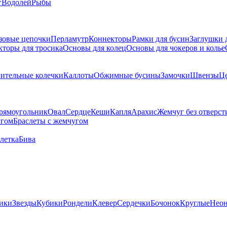
г
Водолей
Рыбы
зовые цепочки
Перламутр
Коннекторы
Рамки для бусин
Заглушки 
кторы для тросика
Основы для колец
Основы для чокеров и колье
ительные колечки
Каллоты
Обжимные бусины
Замочки
Швензы
Ц
рямоугольник
Овал
Сердце
Кеши
Капля
Арахис
Жемчуг без отверст
угом
Браслеты с жемчугом
летка
Бива
ики
Звезды
Кубики
Рондели
Клевер
Сердечки
Бочонок
Круглые
Нео