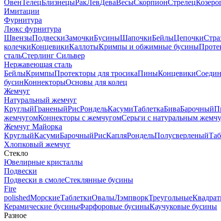
Овен
Телец
Близнецы
Рак
Лев
Дева
Весы
Скорпион
Стрелец
Козеро
Имитации
Фурнитура
Люкс фурнитура
Швензы
Подвески
Замочки
Бусины
Шапочки
Бейлы
Цепочки
Стра
колечки
Концевики
Каллоты
Кримпы и обжимные бусины
Проте
сталь
Стерлинг Сильвер
Нержавеющая сталь
Бейлы
Кримпы
Протекторы для тросика
Пины
Концевики
Соедин
бусин
Коннекторы
Основы для колец
Жемчуг
Натуральный жемчуг
Круглый
Граненый
Рис
Рондель
Касуми
Таблетка
Бива
Барочный
П
жемчугом
Коннекторы с жемчугом
Серьги с натуральным жемч
Жемчуг Майорка
Круглый
Касуми
Барочный
Рис
Капля
Рондель
Полусверленый
Таб
Хлопковый жемчуг
Стекло
Ювелирные кристаллы
Подвески
Подвески в смоле
Стеклянные бусины
Fire
polished
Морские
Таблетки
Овалы
Лэмпворк
Треугольные
Квадрат
Керамические бусины
Фарфоровые бусины
Каучуковые бусины
Разное