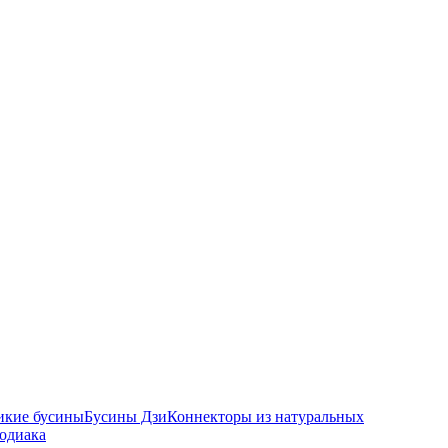
икие бусины
Бусины Дзи
Коннекторы из натуральных
зодиака