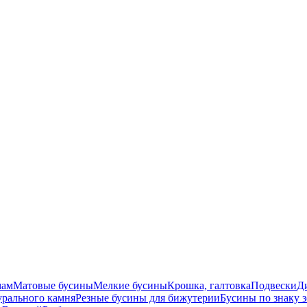
мам
Матовые бусины
Мелкие бусины
Крошка, галтовка
Подвески
Д
урального камня
Резные бусины для бижутерии
Бусины по знаку 