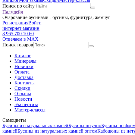
Каталог
Мои заказы
Скидки
Мастер-классы
Поиск по сайту
Палмдейл
Очарование бусинами - бусины, фурнитура, жемчуг
Регистрация
Войти
интернет-магазин
8 965 700 10 60
Отвечаем в MAX
Поиск товаров
Каталог
Минералы
Новинки
Оплата
Доставка
Контакты
Скидки
Отзывы
Новости
Экспертиза
Мастер-классы
Самоцветы
Бусины из натуральных камней
Бусины штучно
Бусины по фор
камней
Бусины из натуральных камней оптом
Кабошоны из нат