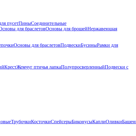
для пусет
Пины
Соединительные
Основы для браслетов
Основы для брошей
Нержавеющая
епочки
Основы для браслетов
Подвески
Бусины
Рамки для
ий
Крест
Жемчуг птичья лапка
Полупросверленный
Подвески с
новые
Трубочки
Косточки
Спейсеры
Биконусы
Капли
Оливки
Башен