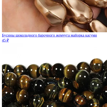
Бусины шоколадного барочного жемчуга майорка касуми
45 ₽