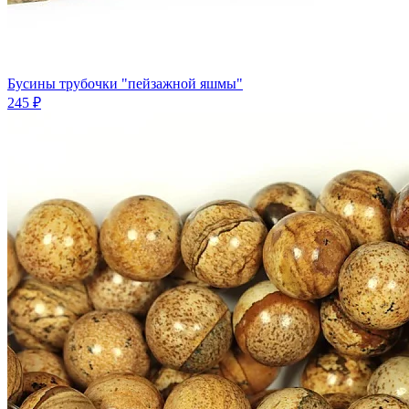
Бусины трубочки "пейзажной яшмы"
245 ₽