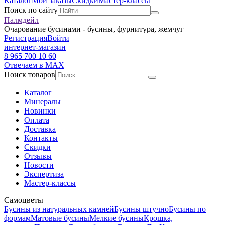
Каталог
Мои заказы
Скидки
Мастер-классы
Поиск по сайту
Палмдейл
Очарование бусинами - бусины, фурнитура, жемчуг
Регистрация
Войти
интернет-магазин
8 965 700 10 60
Отвечаем в MAX
Поиск товаров
Каталог
Минералы
Новинки
Оплата
Доставка
Контакты
Скидки
Отзывы
Новости
Экспертиза
Мастер-классы
Самоцветы
Бусины из натуральных камней
Бусины штучно
Бусины по
формам
Матовые бусины
Мелкие бусины
Крошка,