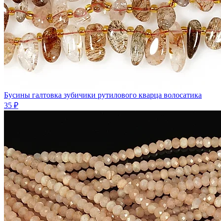
Бусины галтовка зубичики рутилового кварца волосатика
35 ₽