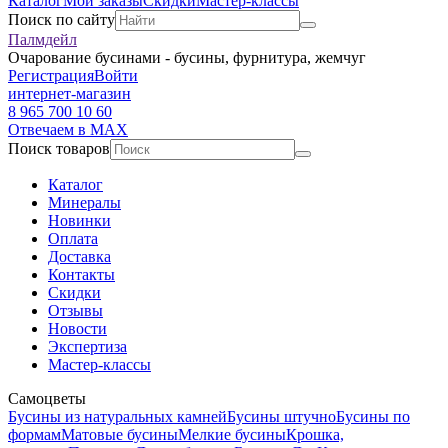
Каталог
Мои заказы
Скидки
Мастер-классы
Поиск по сайту
Палмдейл
Очарование бусинами - бусины, фурнитура, жемчуг
Регистрация
Войти
интернет-магазин
8 965 700 10 60
Отвечаем в MAX
Поиск товаров
Каталог
Минералы
Новинки
Оплата
Доставка
Контакты
Скидки
Отзывы
Новости
Экспертиза
Мастер-классы
Самоцветы
Бусины из натуральных камней
Бусины штучно
Бусины по
формам
Матовые бусины
Мелкие бусины
Крошка,