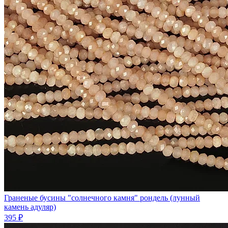
Граненые бусины "солнечного камня" рондель (лунный
камень адуляр)
395 ₽