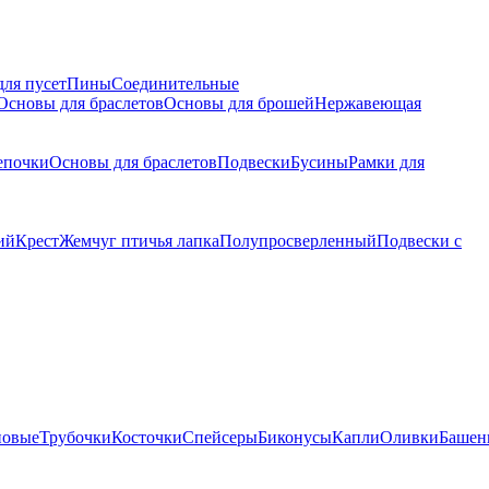
для пусет
Пины
Соединительные
Основы для браслетов
Основы для брошей
Нержавеющая
епочки
Основы для браслетов
Подвески
Бусины
Рамки для
ий
Крест
Жемчуг птичья лапка
Полупросверленный
Подвески с
новые
Трубочки
Косточки
Спейсеры
Биконусы
Капли
Оливки
Башен