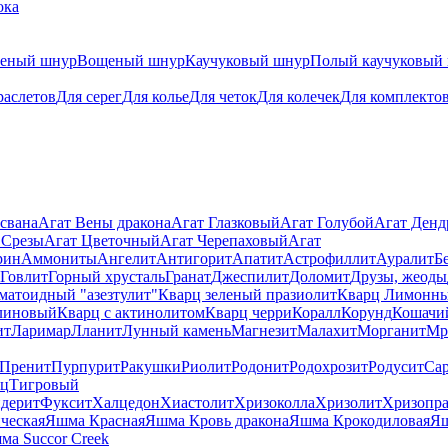
ока
теный шнур
Вощеный шнур
Каучуковый шнур
Полый каучуковый
раслетов
Для серег
Для колье
Для четок
Для колечек
Для комплекто
свана
Агат Вены дракона
Агат Глазковый
Агат Голубой
Агат Ден
 Срезы
Агат Цветочный
Агат Черепаховый
Агат
рин
Аммониты
Ангелит
Антигорит
Апатит
Астрофиллит
Ауралит
Б
Говлит
Горный хрусталь
Гранат
Джеспилит
Доломит
Друзы, жеоды
матоидный "азезтулит"
Кварц зеленый празиолит
Кварц Лимонн
линовый
Кварц с актинолитом
Кварц черри
Коралл
Корунд
Кошачи
ит
Ларимар
Лланит
Лунный камень
Магнезит
Малахит
Морганит
Мр
Пренит
Пурпурит
Ракушки
Риолит
Родонит
Родохрозит
Родусит
Са
рц
Тигровый
дерит
Фуксит
Халцедон
Хиастолит
Хризоколла
Хризолит
Хризопра
ческая
Яшма Красная
Яшма Кровь дракона
Яшма Крокодиловая
Яш
ма Succor Creek