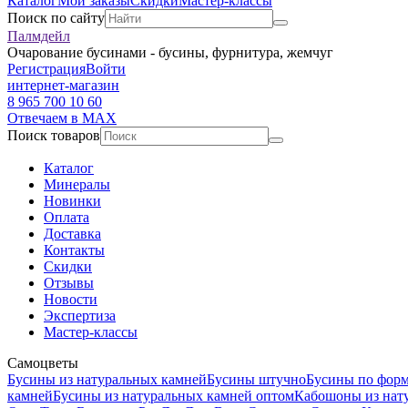
Каталог
Мои заказы
Скидки
Мастер-классы
Поиск по сайту
Палмдейл
Очарование бусинами - бусины, фурнитура, жемчуг
Регистрация
Войти
интернет-магазин
8 965 700 10 60
Отвечаем в MAX
Поиск товаров
Каталог
Минералы
Новинки
Оплата
Доставка
Контакты
Скидки
Отзывы
Новости
Экспертиза
Мастер-классы
Самоцветы
Бусины из натуральных камней
Бусины штучно
Бусины по фор
камней
Бусины из натуральных камней оптом
Кабошоны из нат