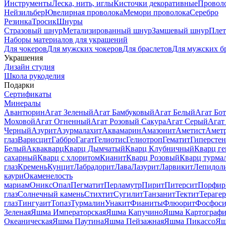
Инструменты
Леска, нить, иглы
Кисточки декоративные
Провол
Нейзильбер
Ювелирная проволока
Мемори проволока
Серебро
Резинка
Тросик
Шнуры
Стразовый шнур
Метализированный шнур
Замшевый шнур
Пле
Наборы материалов для украшений
Для чокеров
Для мужских чокеров
Для браслетов
Для мужских б
Украшения
Дизайн студия
Школа рукоделия
Подарки
Сертификаты
Минералы
Авантюрин
Агат Зеленый
Агат Бамбуковый
Агат Белый
Агат Бот
Моховой
Агат Огненный
Агат Розовый Сакура
Агат Серый
Агат
Черный
Азурит
Азурмалахит
Аквамарин
Амазонит
Аметист
Амет
глаз
Варисцит
Габбро
Гагат
Гелиотис
Гелиотроп
Гематит
Гиперстен
Белый
Аквакварц
Кварц Дымчатый
Кварц Клубничный
Кварц ге
сахарный
Кварц с хлоритом
Кианит
Кварц Розовый
Кварц турма
глаз
Кремень
Кунцит
Лабрадорит
Лава
Лазурит
Ларвикит
Лепидол
каури
Окаменелость
мариам
Оникс
Опал
Пегматит
Перламутр
Пирит
Питерсит
Порфир
глаз
Солнечный камень
Стихтит
Сугилит
Танзанит
Тектит
Тераге
глаз
Тингуаит
Топаз
Турмалин
Унакит
Фианиты
Флюорит
Фосфоси
Зеленая
Яшма Императорская
Яшма Капучино
Яшма Картографи
Океаническая
Яшма Паутина
Яшма Пейзажная
Яшма Пикассо
Яш