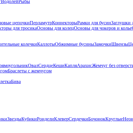
г
Водолей
Рыбы
зовые цепочки
Перламутр
Коннекторы
Рамки для бусин
Заглушки 
кторы для тросика
Основы для колец
Основы для чокеров и колье
ительные колечки
Каллоты
Обжимные бусины
Замочки
Швензы
Ц
рямоугольник
Овал
Сердце
Кеши
Капля
Арахис
Жемчуг без отверст
угом
Браслеты с жемчугом
летка
Бива
ики
Звезды
Кубики
Рондели
Клевер
Сердечки
Бочонок
Круглые
Нео