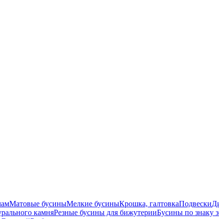
мам
Матовые бусины
Мелкие бусины
Крошка, галтовка
Подвески
Д
урального камня
Резные бусины для бижутерии
Бусины по знаку 