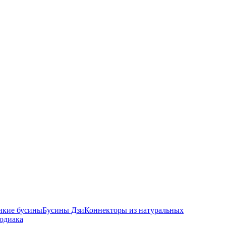
икие бусины
Бусины Дзи
Коннекторы из натуральных
зодиака