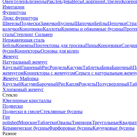
Овен
Телец
Близнецы
Рак
Лев
Дева
Весы
Скорпион
Стрелец
Козеро
Имитации
Фурнитура
Люкс фурнитура
Швензы
Подвески
Замочки
Бусины
Шапочки
Бейлы
Цепочки
Стра
колечки
Концевики
Каллоты
Кримпы и обжимные бусины
Проте
сталь
Стерлинг Сильвер
Нержавеющая сталь
Бейлы
Кримпы
Протекторы для тросика
Пины
Концевики
Соедин
бусин
Коннекторы
Основы для колец
Жемчуг
Натуральный жемчуг
Круглый
Граненый
Рис
Рондель
Касуми
Таблетка
Бива
Барочный
П
жемчугом
Коннекторы с жемчугом
Серьги с натуральным жемч
Жемчуг Майорка
Круглый
Касуми
Барочный
Рис
Капля
Рондель
Полусверленый
Таб
Хлопковый жемчуг
Стекло
Ювелирные кристаллы
Подвески
Подвески в смоле
Стеклянные бусины
Fire
polished
Морские
Таблетки
Овалы
Лэмпворк
Треугольные
Квадрат
Керамические бусины
Фарфоровые бусины
Каучуковые бусины
Разное