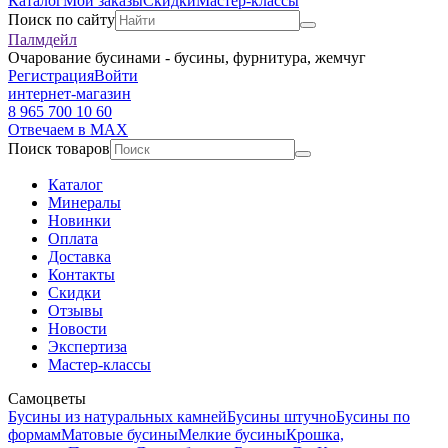
Каталог
Мои заказы
Скидки
Мастер-классы
Поиск по сайту
Палмдейл
Очарование бусинами - бусины, фурнитура, жемчуг
Регистрация
Войти
интернет-магазин
8 965 700 10 60
Отвечаем в MAX
Поиск товаров
Каталог
Минералы
Новинки
Оплата
Доставка
Контакты
Скидки
Отзывы
Новости
Экспертиза
Мастер-классы
Самоцветы
Бусины из натуральных камней
Бусины штучно
Бусины по
формам
Матовые бусины
Мелкие бусины
Крошка,