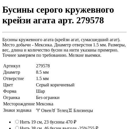
Бусины серого кружевного
крейзи агата арт. 279578
Бусины кружевного агата (крейзи агат, сумасшедший агат).
Место добычи - Мексика. Диаметр отверстия 1.5 мм. Размеры,
вес, длина и количество бусин на нити указаны примерно.
Точнее замеряем по требованию. Мелкие выемки.
Артикул
279578
Диаметр
8.5 мм
Отверстие
1.5 мм
Цвет
Серый коричневый
Форма
Шар
Огранка
Без огранки
Месторождение
Мексика
Знаки зодиака
♈ Овен
♉ Телец
♊ Близнецы
Нить 19 см, 23 бусины
470 ₽
Нить 38 см, 46 бусин
выгода -25%
755 ₽