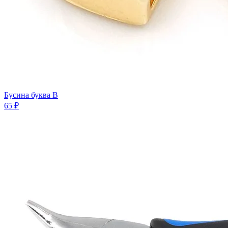
Бусина буква B
65 ₽