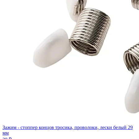
Зажим - стоппер концов тросика, проволоки, лески белый 29
мм