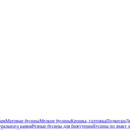
мам
Матовые бусины
Мелкие бусины
Крошка, галтовка
Подвески
Д
урального камня
Резные бусины для бижутерии
Бусины по знаку 