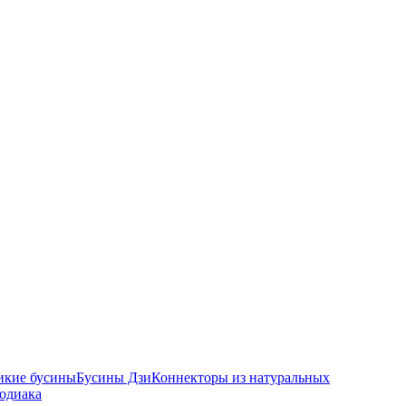
икие бусины
Бусины Дзи
Коннекторы из натуральных
зодиака