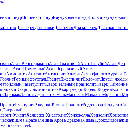
ока
теный шнур
Вощеный шнур
Каучуковый шнур
Полый каучуковый
раслетов
Для серег
Для колье
Для четок
Для колечек
Для комплекто
свана
Агат Вены дракона
Агат Глазковый
Агат Голубой
Агат Ден
 Срезы
Агат Цветочный
Агат Черепаховый
Агат
рин
Аммониты
Ангелит
Антигорит
Апатит
Астрофиллит
Ауралит
Б
Говлит
Горный хрусталь
Гранат
Джеспилит
Доломит
Друзы, жеоды
матоидный "азезтулит"
Кварц зеленый празиолит
Кварц Лимонн
линовый
Кварц с актинолитом
Кварц черри
Коралл
Корунд
Кошачи
ит
Ларимар
Лланит
Лунный камень
Магнезит
Малахит
Морганит
Мр
Пренит
Пурпурит
Ракушки
Риолит
Родонит
Родохрозит
Родусит
Са
рц
Тигровый
дерит
Фуксит
Халцедон
Хиастолит
Хризоколла
Хризолит
Хризопра
ческая
Яшма Красная
Яшма Кровь дракона
Яшма Крокодиловая
Яш
ма Succor Creek