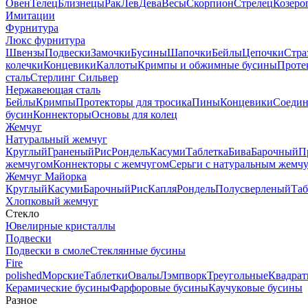
Овен
Телец
Близнецы
Рак
Лев
Дева
Весы
Скорпион
Стрелец
Козеро
Имитации
Фурнитура
Люкс фурнитура
Швензы
Подвески
Замочки
Бусины
Шапочки
Бейлы
Цепочки
Стра
колечки
Концевики
Каллоты
Кримпы и обжимные бусины
Проте
сталь
Стерлинг Сильвер
Нержавеющая сталь
Бейлы
Кримпы
Протекторы для тросика
Пины
Концевики
Соедин
бусин
Коннекторы
Основы для колец
Жемчуг
Натуральный жемчуг
Круглый
Граненый
Рис
Рондель
Касуми
Таблетка
Бива
Барочный
П
жемчугом
Коннекторы с жемчугом
Серьги с натуральным жемч
Жемчуг Майорка
Круглый
Касуми
Барочный
Рис
Капля
Рондель
Полусверленый
Таб
Хлопковый жемчуг
Стекло
Ювелирные кристаллы
Подвески
Подвески в смоле
Стеклянные бусины
Fire
polished
Морские
Таблетки
Овалы
Лэмпворк
Треугольные
Квадрат
Керамические бусины
Фарфоровые бусины
Каучуковые бусины
Разное