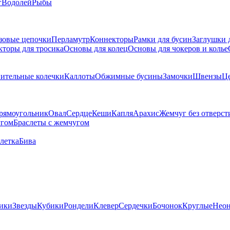
г
Водолей
Рыбы
зовые цепочки
Перламутр
Коннекторы
Рамки для бусин
Заглушки 
кторы для тросика
Основы для колец
Основы для чокеров и колье
ительные колечки
Каллоты
Обжимные бусины
Замочки
Швензы
Ц
рямоугольник
Овал
Сердце
Кеши
Капля
Арахис
Жемчуг без отверст
угом
Браслеты с жемчугом
летка
Бива
ики
Звезды
Кубики
Рондели
Клевер
Сердечки
Бочонок
Круглые
Нео