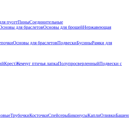
для пусет
Пины
Соединительные
Основы для браслетов
Основы для брошей
Нержавеющая
епочки
Основы для браслетов
Подвески
Бусины
Рамки для
ий
Крест
Жемчуг птичья лапка
Полупросверленный
Подвески с
новые
Трубочки
Косточки
Спейсеры
Биконусы
Капли
Оливки
Башен