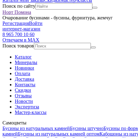
Каталог
Мои заказы
Скидки
Мастер-классы
Поиск по сайту
Норт Помона
Очарование бусинами - бусины, фурнитура, жемчуг
Регистрация
Войти
интернет-магазин
8 965 700 10 60
Отвечаем в MAX
Поиск товаров
Каталог
Минералы
Новинки
Оплата
Доставка
Контакты
Скидки
Отзывы
Новости
Экспертиза
Мастер-классы
Самоцветы
Бусины из натуральных камней
Бусины штучно
Бусины по фор
камней
Бусины из натуральных камней оптом
Кабошоны из нат