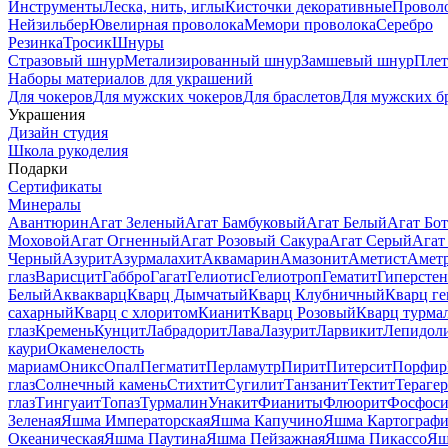
Инструменты
Леска, нить, иглы
Кисточки декоративные
Провол
Нейзильбер
Ювелирная проволока
Мемори проволока
Серебро
Резинка
Тросик
Шнуры
Стразовый шнур
Метализированный шнур
Замшевый шнур
Пле
Наборы материалов для украшений
Для чокеров
Для мужских чокеров
Для браслетов
Для мужских б
Украшения
Дизайн студия
Школа рукоделия
Подарки
Сертификаты
Минералы
Авантюрин
Агат Зеленый
Агат Бамбуковый
Агат Белый
Агат Бот
Моховой
Агат Огненный
Агат Розовый Сакура
Агат Серый
Агат
Черный
Азурит
Азурмалахит
Аквамарин
Амазонит
Аметист
Амет
глаз
Варисцит
Габбро
Гагат
Гелиотис
Гелиотроп
Гематит
Гиперстен
Белый
Аквакварц
Кварц Дымчатый
Кварц Клубничный
Кварц ге
сахарный
Кварц с хлоритом
Кианит
Кварц Розовый
Кварц турма
глаз
Кремень
Кунцит
Лабрадорит
Лава
Лазурит
Ларвикит
Лепидол
каури
Окаменелость
мариам
Оникс
Опал
Пегматит
Перламутр
Пирит
Питерсит
Порфир
глаз
Солнечный камень
Стихтит
Сугилит
Танзанит
Тектит
Тераге
глаз
Тингуаит
Топаз
Турмалин
Унакит
Фианиты
Флюорит
Фосфоси
Зеленая
Яшма Императорская
Яшма Капучино
Яшма Картографи
Океаническая
Яшма Паутина
Яшма Пейзажная
Яшма Пикассо
Яш