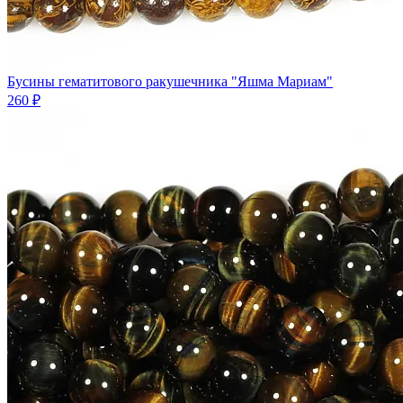
Бусины гематитового ракушечника "Яшма Мариам"
260 ₽