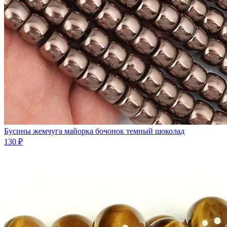
Бусины жемчуга майорка бочонок темный шоколад
130 ₽