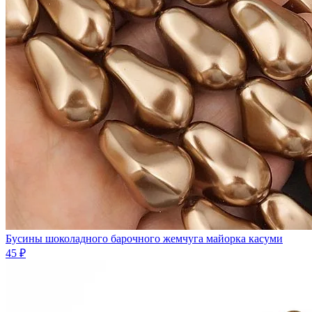
Бусины шоколадного барочного жемчуга майорка касуми
45 ₽