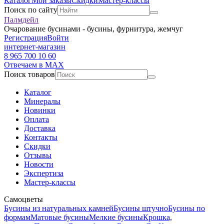
Каталог
Мои заказы
Скидки
Мастер-классы
Поиск по сайту
Палмдейл
Очарование бусинами - бусины, фурнитура, жемчуг
Регистрация
Войти
интернет-магазин
8 965 700 10 60
Отвечаем в MAX
Поиск товаров
Каталог
Минералы
Новинки
Оплата
Доставка
Контакты
Скидки
Отзывы
Новости
Экспертиза
Мастер-классы
Самоцветы
Бусины из натуральных камней
Бусины штучно
Бусины по
формам
Матовые бусины
Мелкие бусины
Крошка,