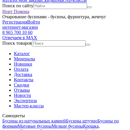
Каталог
Мои заказы
Скидки
Мастер-классы
Поиск по сайту
Норт Помона
Очарование бусинами - бусины, фурнитура, жемчуг
Регистрация
Войти
интернет-магазин
8 965 700 10 60
Отвечаем в MAX
Поиск товаров
Каталог
Минералы
Новинки
Оплата
Доставка
Контакты
Скидки
Отзывы
Новости
Экспертиза
Мастер-классы
Самоцветы
Бусины из натуральных камней
Бусины штучно
Бусины по
формам
Матовые бусины
Мелкие бусины
Крошка,