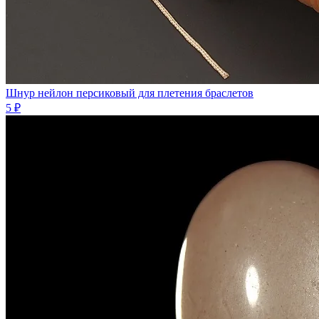
Шнур нейлон персиковый для плетения браслетов
5 ₽