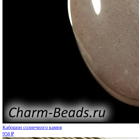
Кабошон солнечного камня
958 ₽