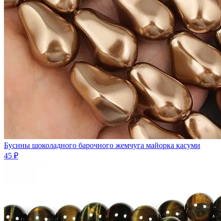
Бусины шоколадного барочного жемчуга майорка касуми
45 ₽