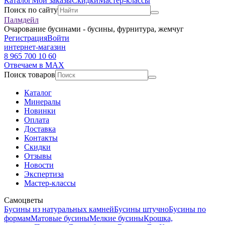
Каталог
Мои заказы
Скидки
Мастер-классы
Поиск по сайту
Палмдейл
Очарование бусинами - бусины, фурнитура, жемчуг
Регистрация
Войти
интернет-магазин
8 965 700 10 60
Отвечаем в MAX
Поиск товаров
Каталог
Минералы
Новинки
Оплата
Доставка
Контакты
Скидки
Отзывы
Новости
Экспертиза
Мастер-классы
Самоцветы
Бусины из натуральных камней
Бусины штучно
Бусины по
формам
Матовые бусины
Мелкие бусины
Крошка,