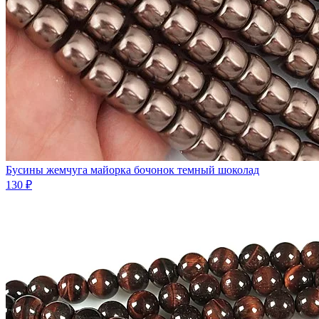
Бусины жемчуга майорка бочонок темный шоколад
130 ₽