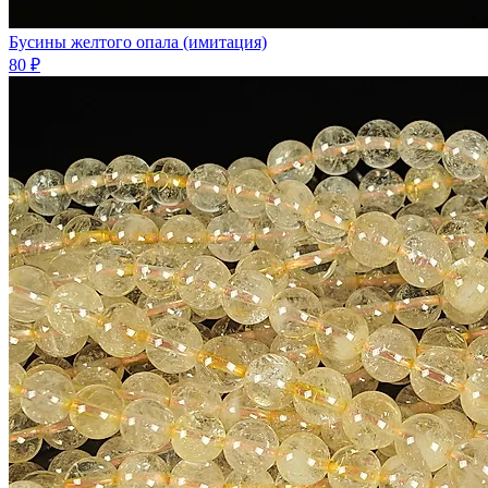
Бусины желтого опала (имитация)
80 ₽