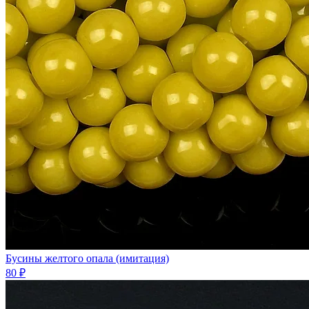
Бусины желтого опала (имитация)
80 ₽