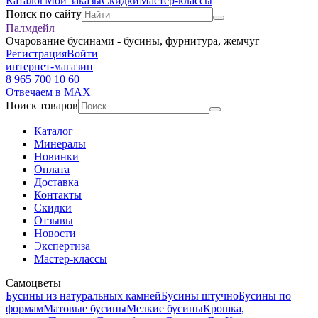
Каталог
Мои заказы
Скидки
Мастер-классы
Поиск по сайту
Палмдейл
Очарование бусинами - бусины, фурнитура, жемчуг
Регистрация
Войти
интернет-магазин
8 965 700 10 60
Отвечаем в MAX
Поиск товаров
Каталог
Минералы
Новинки
Оплата
Доставка
Контакты
Скидки
Отзывы
Новости
Экспертиза
Мастер-классы
Самоцветы
Бусины из натуральных камней
Бусины штучно
Бусины по
формам
Матовые бусины
Мелкие бусины
Крошка,