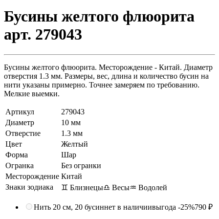
Бусины желтого флюорита
арт. 279043
Бусины желтого флюорита. Месторождение - Китай. Диаметр
отверстия 1.3 мм. Размеры, вес, длина и количество бусин на
нити указаны примерно. Точнее замеряем по требованию.
Мелкие выемки.
Артикул
279043
Диаметр
10 мм
Отверстие
1.3 мм
Цвет
Желтый
Форма
Шар
Огранка
Без огранки
Месторождение
Китай
Знаки зодиака
♊ Близнецы
♎ Весы
♒ Водолей
Нить 20 см, 20 бусин
нет в наличии
выгода -25%
790 ₽