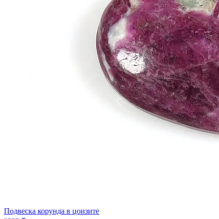
Подвеска корунда в цоизите