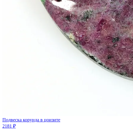
Подвеска корунда в цоизите
2181 ₽