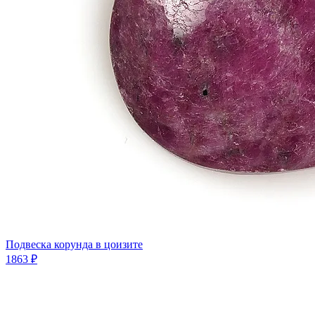
Подвеска корунда в цоизите
1863 ₽