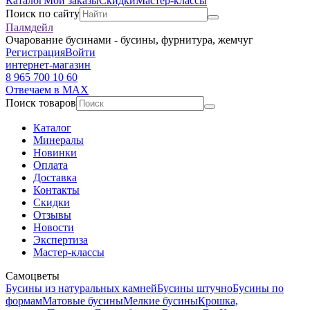
Каталог
Мои заказы
Скидки
Мастер-классы
Поиск по сайту
Палмдейл
Очарование бусинами - бусины, фурнитура, жемчуг
Регистрация
Войти
интернет-магазин
8 965 700 10 60
Отвечаем в MAX
Поиск товаров
Каталог
Минералы
Новинки
Оплата
Доставка
Контакты
Скидки
Отзывы
Новости
Экспертиза
Мастер-классы
Самоцветы
Бусины из натуральных камней
Бусины штучно
Бусины по
формам
Матовые бусины
Мелкие бусины
Крошка,