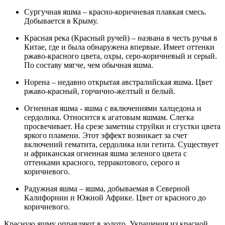
Сургучная яшма – красно-коричневая плавкая смесь.
Добывается в Крыму.
Красная река (Красный ручей) – названа в честь ручья в
Китае, где и была обнаружена впервые. Имеет оттенки
ржаво-красного цвета, охры, серо-коричневый и серый.
По составу мягче, чем обычная яшма.
Норена – недавно открытая австралийская яшма. Цвет
ржаво-красный, горчично-желтый и белый.
Огненная яшма - яшма с включениями халцедона и
сердолика. Относится к агатовым яшмам. Слегка
просвечивает. На срезе заметны струйки и сгустки цвета
яркого пламени. Этот эффект возникает за счет
включений гематита, сердолика или гетита. Существует
и африканская огненная яшма зеленого цвета с
оттенками красного, терракотового, серого и
коричневого.
Радужная яшма – яшма, добываемая в Северной
Калифорнии и Южной Африке. Цвет от красного до
коричневого.
Красную яшму оправляют в золото. Украшения из красной