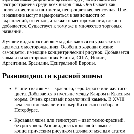
распространена среди всех видов яшм. Она бывает как
полосчатая, так и пятнистая, пестроцветная, ленточная. Цвет
и название могут варьироваться в зависимости от
вкраплений, оттенков, а также от месторождения, где она
добывается. Существует к тому же и множество торговых
названий.
Лучшие виды красной яшмы добываются на уральских и
крымских месторождениях. Особенно хороши орские
самоцветы, имеющие концентрический рисунок. Добывается
яшма и на месторождениях Египта, США, Индии,
Аргентины, Бразилии, Центральной Европы.
Разновидности красной яшмы
Египетская яшма – красного, серо-бурого или желтого
цвета. Добывается в пустыне между Каиром и Красным
морем. Очень красивый поделочный камень. В XVIII
веке ею отделывали интерьер Казанского собора в
Петербурге.
Кровавая яшма или гелиотроп – цвет темно-красный,
без рисунков. Разновидность кровавой яшмы с
концентрическим рисунком называют мясным агатом.