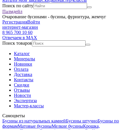
Каталог
Мои заказы
Скидки
Мастер-классы
Поиск по сайту
Палмдейл
Очарование бусинами - бусины, фурнитура, жемчуг
Регистрация
Войти
интернет-магазин
8 965 700 10 60
Отвечаем в MAX
Поиск товаров
Каталог
Минералы
Новинки
Оплата
Доставка
Контакты
Скидки
Отзывы
Новости
Экспертиза
Мастер-классы
Самоцветы
Бусины из натуральных камней
Бусины штучно
Бусины по
формам
Матовые бусины
Мелкие бусины
Крошка,