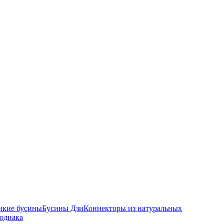
икие бусины
Бусины Дзи
Коннекторы из натуральных
зодиака