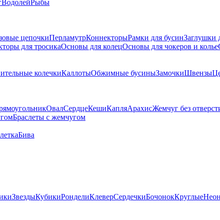
г
Водолей
Рыбы
зовые цепочки
Перламутр
Коннекторы
Рамки для бусин
Заглушки 
кторы для тросика
Основы для колец
Основы для чокеров и колье
ительные колечки
Каллоты
Обжимные бусины
Замочки
Швензы
Ц
рямоугольник
Овал
Сердце
Кеши
Капля
Арахис
Жемчуг без отверст
угом
Браслеты с жемчугом
летка
Бива
ики
Звезды
Кубики
Рондели
Клевер
Сердечки
Бочонок
Круглые
Нео