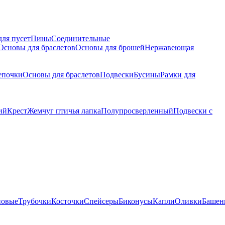
для пусет
Пины
Соединительные
Основы для браслетов
Основы для брошей
Нержавеющая
епочки
Основы для браслетов
Подвески
Бусины
Рамки для
ий
Крест
Жемчуг птичья лапка
Полупросверленный
Подвески с
новые
Трубочки
Косточки
Спейсеры
Биконусы
Капли
Оливки
Башен