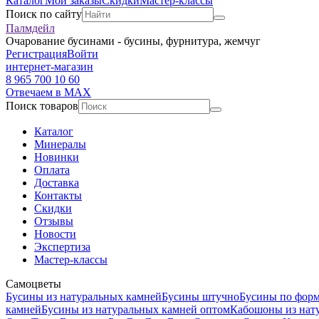
Каталог
Мои заказы
Скидки
Мастер-классы
Поиск по сайту
Палмдейл
Очарование бусинами - бусины, фурнитура, жемчуг
Регистрация
Войти
интернет-магазин
8 965 700 10 60
Отвечаем в MAX
Поиск товаров
Каталог
Минералы
Новинки
Оплата
Доставка
Контакты
Скидки
Отзывы
Новости
Экспертиза
Мастер-классы
Самоцветы
Бусины из натуральных камней
Бусины штучно
Бусины по фор
камней
Бусины из натуральных камней оптом
Кабошоны из нат