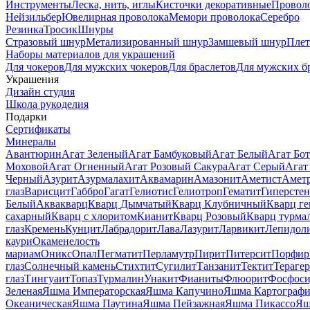
Инструменты
Леска, нить, иглы
Кисточки декоративные
Провол
Нейзильбер
Ювелирная проволока
Мемори проволока
Серебро
Резинка
Тросик
Шнуры
Стразовый шнур
Метализированный шнур
Замшевый шнур
Пле
Наборы материалов для украшений
Для чокеров
Для мужских чокеров
Для браслетов
Для мужских б
Украшения
Дизайн студия
Школа рукоделия
Подарки
Сертификаты
Минералы
Авантюрин
Агат Зеленый
Агат Бамбуковый
Агат Белый
Агат Бот
Моховой
Агат Огненный
Агат Розовый Сакура
Агат Серый
Агат
Черный
Азурит
Азурмалахит
Аквамарин
Амазонит
Аметист
Амет
глаз
Варисцит
Габбро
Гагат
Гелиотис
Гелиотроп
Гематит
Гиперстен
Белый
Аквакварц
Кварц Дымчатый
Кварц Клубничный
Кварц ге
сахарный
Кварц с хлоритом
Кианит
Кварц Розовый
Кварц турма
глаз
Кремень
Кунцит
Лабрадорит
Лава
Лазурит
Ларвикит
Лепидол
каури
Окаменелость
мариам
Оникс
Опал
Пегматит
Перламутр
Пирит
Питерсит
Порфир
глаз
Солнечный камень
Стихтит
Сугилит
Танзанит
Тектит
Тераге
глаз
Тингуаит
Топаз
Турмалин
Унакит
Фианиты
Флюорит
Фосфоси
Зеленая
Яшма Императорская
Яшма Капучино
Яшма Картографи
Океаническая
Яшма Паутина
Яшма Пейзажная
Яшма Пикассо
Яш