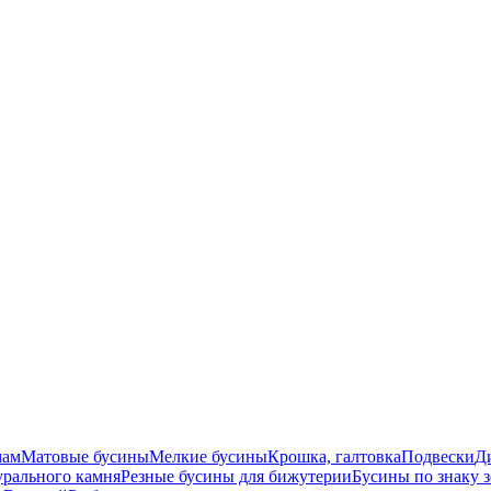
мам
Матовые бусины
Мелкие бусины
Крошка, галтовка
Подвески
Д
урального камня
Резные бусины для бижутерии
Бусины по знаку 