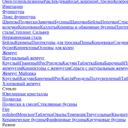
Овен
Телец
Близнецы
Рак
Лев
Дева
Весы
Скорпион
Стрелец
Козеро
Имитации
Фурнитура
Люкс фурнитура
Швензы
Подвески
Замочки
Бусины
Шапочки
Бейлы
Цепочки
Стра
колечки
Концевики
Каллоты
Кримпы и обжимные бусины
Проте
сталь
Стерлинг Сильвер
Нержавеющая сталь
Бейлы
Кримпы
Протекторы для тросика
Пины
Концевики
Соедин
бусин
Коннекторы
Основы для колец
Жемчуг
Натуральный жемчуг
Круглый
Граненый
Рис
Рондель
Касуми
Таблетка
Бива
Барочный
П
жемчугом
Коннекторы с жемчугом
Серьги с натуральным жемч
Жемчуг Майорка
Круглый
Касуми
Барочный
Рис
Капля
Рондель
Полусверленый
Таб
Хлопковый жемчуг
Стекло
Ювелирные кристаллы
Подвески
Подвески в смоле
Стеклянные бусины
Fire
polished
Морские
Таблетки
Овалы
Лэмпворк
Треугольные
Квадрат
Керамические бусины
Фарфоровые бусины
Каучуковые бусины
Разное