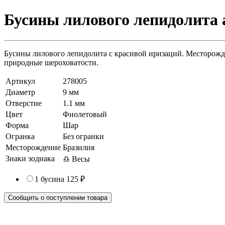
Бусины лилового лепидолита а
Бусины лилового лепидолита c красивой иризаций. Месторожде
природные шероховатости.
Артикул
278005
Диаметр
9 мм
Отверстие
1.1 мм
Цвет
Фиолетовый
Форма
Шар
Огранка
Без огранки
Месторождение
Бразилия
Знаки зодиака
♎ Весы
1 бусина
125 ₽
Сообщить о поступлении товара