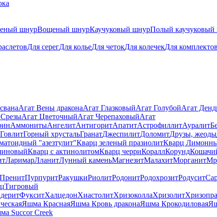
ока
теный шнур
Вощеный шнур
Каучуковый шнур
Полый каучуковый
раслетов
Для серег
Для колье
Для четок
Для колечек
Для комплекто
свана
Агат Вены дракона
Агат Глазковый
Агат Голубой
Агат Ден
 Срезы
Агат Цветочный
Агат Черепаховый
Агат
рин
Аммониты
Ангелит
Антигорит
Апатит
Астрофиллит
Ауралит
Б
Говлит
Горный хрусталь
Гранат
Джеспилит
Доломит
Друзы, жеоды
матоидный "азезтулит"
Кварц зеленый празиолит
Кварц Лимонн
линовый
Кварц с актинолитом
Кварц черри
Коралл
Корунд
Кошачи
ит
Ларимар
Лланит
Лунный камень
Магнезит
Малахит
Морганит
Мр
Пренит
Пурпурит
Ракушки
Риолит
Родонит
Родохрозит
Родусит
Са
рц
Тигровый
дерит
Фуксит
Халцедон
Хиастолит
Хризоколла
Хризолит
Хризопра
ческая
Яшма Красная
Яшма Кровь дракона
Яшма Крокодиловая
Яш
ма Succor Creek