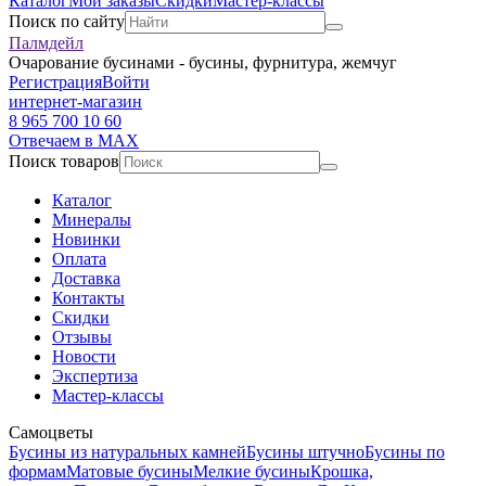
Каталог
Мои заказы
Скидки
Мастер-классы
Поиск по сайту
Палмдейл
Очарование бусинами - бусины, фурнитура, жемчуг
Регистрация
Войти
интернет-магазин
8 965 700 10 60
Отвечаем в MAX
Поиск товаров
Каталог
Минералы
Новинки
Оплата
Доставка
Контакты
Скидки
Отзывы
Новости
Экспертиза
Мастер-классы
Самоцветы
Бусины из натуральных камней
Бусины штучно
Бусины по
формам
Матовые бусины
Мелкие бусины
Крошка,