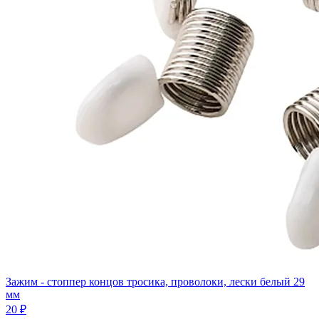
Зажим - стоппер концов тросика, проволоки, лески белый 29
мм
20 ₽