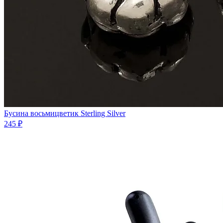
Бусина восьмицветик Sterling Silver
245 ₽