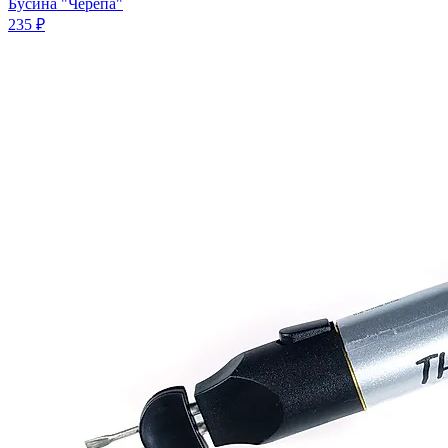
Бусина "Черепа"
235 ₽