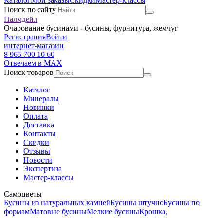
Каталог
Мои заказы
Скидки
Мастер-классы
Поиск по сайту
Палмдейл
Очарование бусинами - бусины, фурнитура, жемчуг
Регистрация
Войти
интернет-магазин
8 965 700 10 60
Отвечаем в MAX
Поиск товаров
Каталог
Минералы
Новинки
Оплата
Доставка
Контакты
Скидки
Отзывы
Новости
Экспертиза
Мастер-классы
Самоцветы
Бусины из натуральных камней
Бусины штучно
Бусины по
формам
Матовые бусины
Мелкие бусины
Крошка,