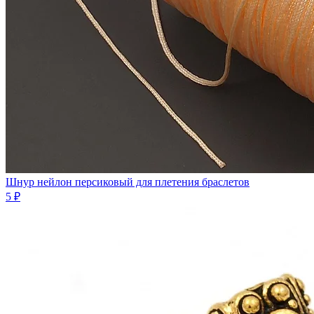
Шнур нейлон персиковый для плетения браслетов
5 ₽