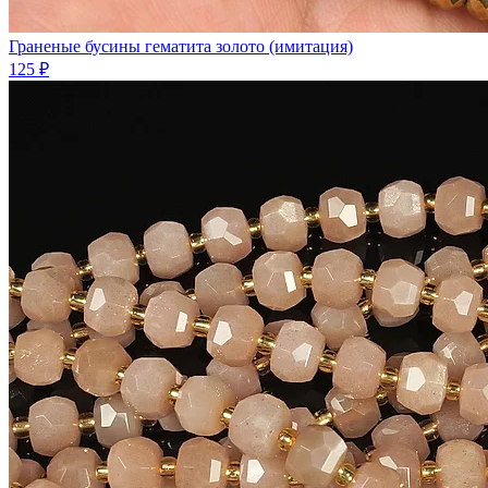
Граненые бусины гематита золото (имитация)
125 ₽