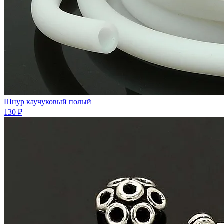
Шнур каучуковый полый
130 ₽