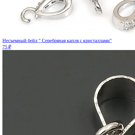
Несъемный бейл " Серебряная капля с кристаллами"
75 ₽