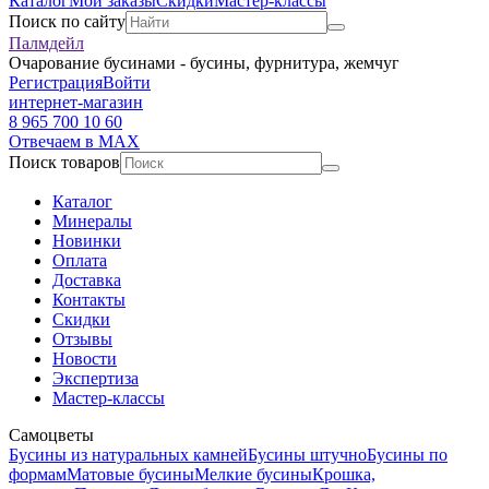
Каталог
Мои заказы
Скидки
Мастер-классы
Поиск по сайту
Палмдейл
Очарование бусинами - бусины, фурнитура, жемчуг
Регистрация
Войти
интернет-магазин
8 965 700 10 60
Отвечаем в MAX
Поиск товаров
Каталог
Минералы
Новинки
Оплата
Доставка
Контакты
Скидки
Отзывы
Новости
Экспертиза
Мастер-классы
Самоцветы
Бусины из натуральных камней
Бусины штучно
Бусины по
формам
Матовые бусины
Мелкие бусины
Крошка,