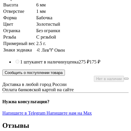
Высота
6 мм
Отверстие
1 мм
Форма
Бабочка
Цвет
Золотистый
Огранка
Без огранки
Резьба
C резьбой
Примерный вес
2.5
г.
Знаки зодиака
♌ Лев
♈ Овен
1 штука
нет в наличии
уценка
275 ₽
175 ₽
Сообщить о поступлении товара
Нет в наличии
Доставка в любой город России
Оплата банковской картой на сайте
Нужна консультация?
Напишите в Telegram
Напишите нам на Max
Отзывы