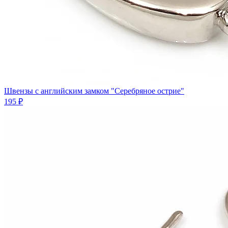
Швензы с английским замком "Серебряное острие"
195 ₽