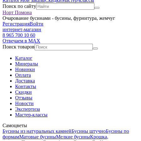
Каталог
Мои заказы
Скидки
Мастер-классы
Поиск по сайту
Норт Помона
Очарование бусинами - бусины, фурнитура, жемчуг
Регистрация
Войти
интернет-магазин
8 965 700 10 60
Отвечаем в MAX
Поиск товаров
Каталог
Минералы
Новинки
Оплата
Доставка
Контакты
Скидки
Отзывы
Новости
Экспертиза
Мастер-классы
Самоцветы
Бусины из натуральных камней
Бусины штучно
Бусины по
формам
Матовые бусины
Мелкие бусины
Крошка,