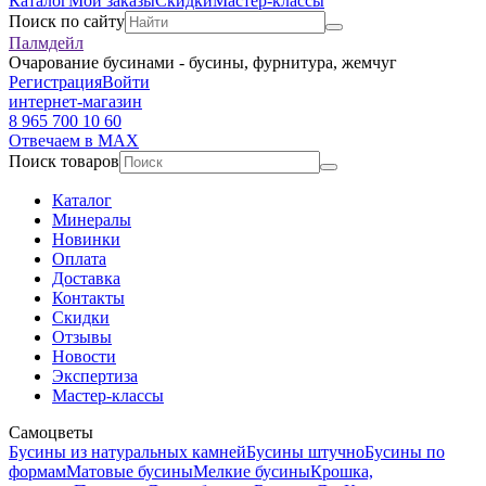
Каталог
Мои заказы
Скидки
Мастер-классы
Поиск по сайту
Палмдейл
Очарование бусинами - бусины, фурнитура, жемчуг
Регистрация
Войти
интернет-магазин
8 965 700 10 60
Отвечаем в MAX
Поиск товаров
Каталог
Минералы
Новинки
Оплата
Доставка
Контакты
Скидки
Отзывы
Новости
Экспертиза
Мастер-классы
Самоцветы
Бусины из натуральных камней
Бусины штучно
Бусины по
формам
Матовые бусины
Мелкие бусины
Крошка,