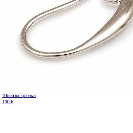
Швензы крючки
190 ₽