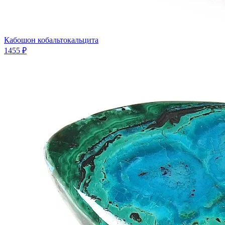
Кабошон кобальтокальцита
1455 ₽