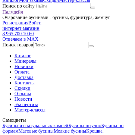
Каталог
Мои заказы
Скидки
Мастер-классы
Поиск по сайту
Палмдейл
Очарование бусинами - бусины, фурнитура, жемчуг
Регистрация
Войти
интернет-магазин
8 965 700 10 60
Отвечаем в MAX
Поиск товаров
Каталог
Минералы
Новинки
Оплата
Доставка
Контакты
Скидки
Отзывы
Новости
Экспертиза
Мастер-классы
Самоцветы
Бусины из натуральных камней
Бусины штучно
Бусины по
формам
Матовые бусины
Мелкие бусины
Крошка,