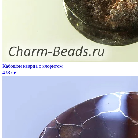
Кабошон кварца с хлоритом
4385 ₽