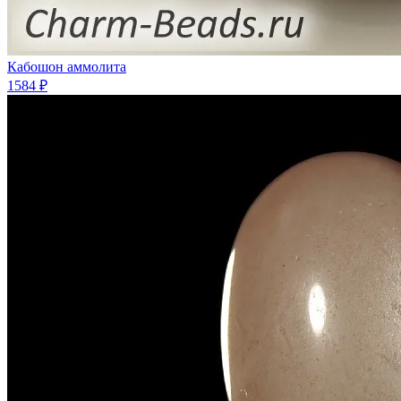
Кабошон аммолита
1584 ₽