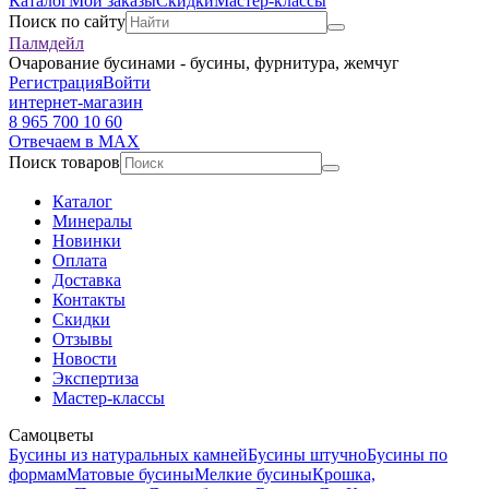
Каталог
Мои заказы
Скидки
Мастер-классы
Поиск по сайту
Палмдейл
Очарование бусинами - бусины, фурнитура, жемчуг
Регистрация
Войти
интернет-магазин
8 965 700 10 60
Отвечаем в MAX
Поиск товаров
Каталог
Минералы
Новинки
Оплата
Доставка
Контакты
Скидки
Отзывы
Новости
Экспертиза
Мастер-классы
Самоцветы
Бусины из натуральных камней
Бусины штучно
Бусины по
формам
Матовые бусины
Мелкие бусины
Крошка,