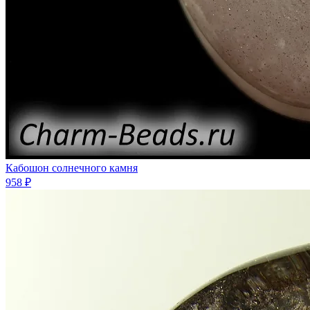
Кабошон солнечного камня
958 ₽