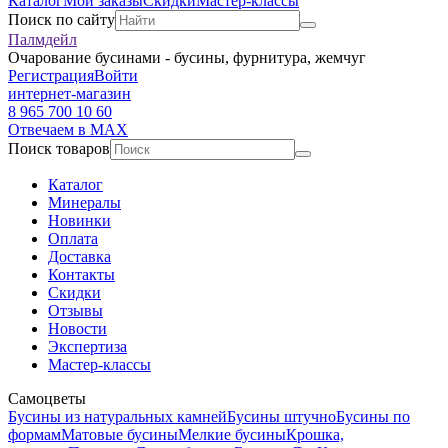
Каталог
Мои заказы
Скидки
Мастер-классы
Поиск по сайту
Палмдейл
Очарование бусинами - бусины, фурнитура, жемчуг
Регистрация
Войти
интернет-магазин
8 965 700 10 60
Отвечаем в MAX
Поиск товаров
Каталог
Минералы
Новинки
Оплата
Доставка
Контакты
Скидки
Отзывы
Новости
Экспертиза
Мастер-классы
Самоцветы
Бусины из натуральных камней
Бусины штучно
Бусины по
формам
Матовые бусины
Мелкие бусины
Крошка,