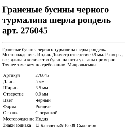
Граненые бусины черного
турмалина шерла рондель
арт. 276045
Граненые бусины черного турмалина шерла рондель.
Месторождение - Индия. Диаметр отверстия 0.9 мм. Размеры,
вес, длина и количество бусин на нити указаны примерно.
Точнее замеряем по требованию. Микровыемки.
Артикул
276045
Длина
5 мм
Ширина
3.5 мм
Отверстие
0.9 мм
Цвет
Черный
Форма
Рондель
Огранка
С огранкой
Месторождение
Индия
Знаки зодиака
♊ Близнецы
♋ Рак
♏ Скорпион