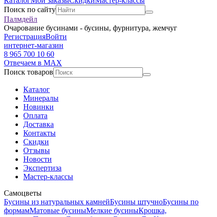
Каталог
Мои заказы
Скидки
Мастер-классы
Поиск по сайту
Палмдейл
Очарование бусинами - бусины, фурнитура, жемчуг
Регистрация
Войти
интернет-магазин
8 965 700 10 60
Отвечаем в MAX
Поиск товаров
Каталог
Минералы
Новинки
Оплата
Доставка
Контакты
Скидки
Отзывы
Новости
Экспертиза
Мастер-классы
Самоцветы
Бусины из натуральных камней
Бусины штучно
Бусины по
формам
Матовые бусины
Мелкие бусины
Крошка,