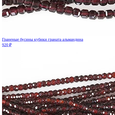
Граненые бусины кубики граната альмандина
920 ₽