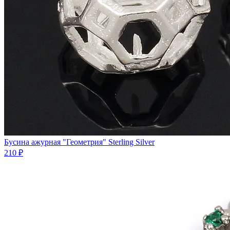
Бycинa ажурная "Геометрия" Sterling Silver
210 ₽