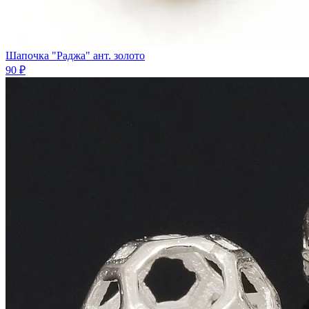
Шапочка "Раджа" ант. золото
90 ₽