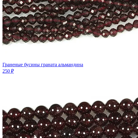
Граненые бусины граната альмандина
250 ₽