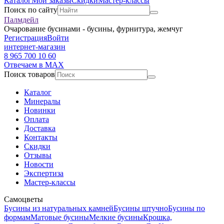
Каталог
Мои заказы
Скидки
Мастер-классы
Поиск по сайту
Палмдейл
Очарование бусинами - бусины, фурнитура, жемчуг
Регистрация
Войти
интернет-магазин
8 965 700 10 60
Отвечаем в MAX
Поиск товаров
Каталог
Минералы
Новинки
Оплата
Доставка
Контакты
Скидки
Отзывы
Новости
Экспертиза
Мастер-классы
Самоцветы
Бусины из натуральных камней
Бусины штучно
Бусины по
формам
Матовые бусины
Мелкие бусины
Крошка,