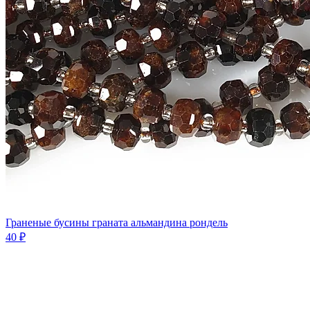
Граненые бусины граната альмандина рондель
40 ₽