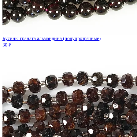
Бусины граната альмандина (полупрозрачные)
30 ₽