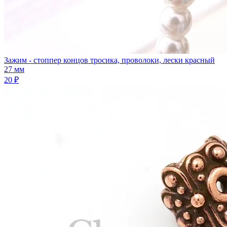
Зажим - стоппер концов тросика, проволоки, лески красный
27 мм
20 ₽