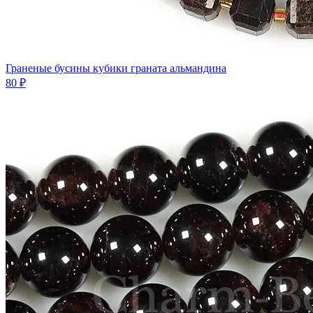
Граненые бусины кубики граната альмандина
80 ₽