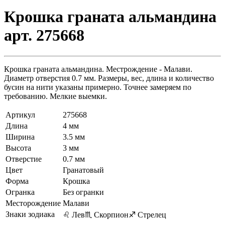
Крошка граната альмандина
арт. 275668
Крошка граната альмандина. Местрождение - Малави.
Диаметр отверстия 0.7 мм. Размеры, вес, длина и количество
бусин на нити указаны примерно. Точнее замеряем по
требованию. Мелкие выемки.
Артикул
275668
Длина
4 мм
Ширина
3.5 мм
Высота
3 мм
Отверстие
0.7 мм
Цвет
Гранатовый
Форма
Крошка
Огранка
Без огранки
Месторождение
Малави
Знаки зодиака
♌ Лев
♏ Скорпион
♐ Стрелец