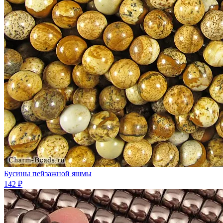
Бусины пейзажной яшмы
142 ₽