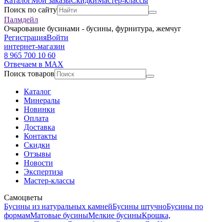
Каталог
Мои заказы
Скидки
Мастер-классы
Поиск по сайту
Палмдейл
Очарование бусинами - бусины, фурнитура, жемчуг
Регистрация
Войти
интернет-магазин
8 965 700 10 60
Отвечаем в MAX
Поиск товаров
Каталог
Минералы
Новинки
Оплата
Доставка
Контакты
Скидки
Отзывы
Новости
Экспертиза
Мастер-классы
Самоцветы
Бусины из натуральных камней
Бусины штучно
Бусины по
формам
Матовые бусины
Мелкие бусины
Крошка,