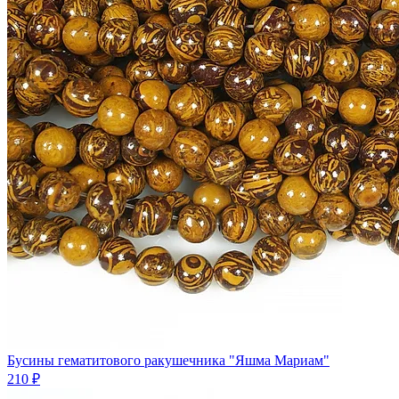
Бусины гематитового ракушечника "Яшма Мариам"
210 ₽