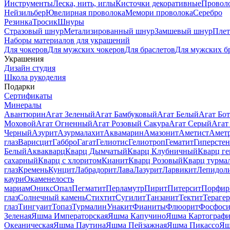
Инструменты
Леска, нить, иглы
Кисточки декоративные
Провол
Нейзильбер
Ювелирная проволока
Мемори проволока
Серебро
Резинка
Тросик
Шнуры
Стразовый шнур
Метализированный шнур
Замшевый шнур
Пле
Наборы материалов для украшений
Для чокеров
Для мужских чокеров
Для браслетов
Для мужских б
Украшения
Дизайн студия
Школа рукоделия
Подарки
Сертификаты
Минералы
Авантюрин
Агат Зеленый
Агат Бамбуковый
Агат Белый
Агат Бот
Моховой
Агат Огненный
Агат Розовый Сакура
Агат Серый
Агат
Черный
Азурит
Азурмалахит
Аквамарин
Амазонит
Аметист
Амет
глаз
Варисцит
Габбро
Гагат
Гелиотис
Гелиотроп
Гематит
Гиперстен
Белый
Аквакварц
Кварц Дымчатый
Кварц Клубничный
Кварц ге
сахарный
Кварц с хлоритом
Кианит
Кварц Розовый
Кварц турма
глаз
Кремень
Кунцит
Лабрадорит
Лава
Лазурит
Ларвикит
Лепидол
каури
Окаменелость
мариам
Оникс
Опал
Пегматит
Перламутр
Пирит
Питерсит
Порфир
глаз
Солнечный камень
Стихтит
Сугилит
Танзанит
Тектит
Тераге
глаз
Тингуаит
Топаз
Турмалин
Унакит
Фианиты
Флюорит
Фосфоси
Зеленая
Яшма Императорская
Яшма Капучино
Яшма Картографи
Океаническая
Яшма Паутина
Яшма Пейзажная
Яшма Пикассо
Яш