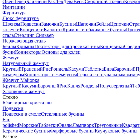
Овен
Телец
Близнецы
Рак
Лев
Дева
Весы
Скорпион
Стрелец
Козеро
Имитации
Фурнитура
Люкс фурнитура
Швензы
Подвески
Замочки
Бусины
Шапочки
Бейлы
Цепочки
Стра
колечки
Концевики
Каллоты
Кримпы и обжимные бусины
Проте
сталь
Стерлинг Сильвер
Нержавеющая сталь
Бейлы
Кримпы
Протекторы для тросика
Пины
Концевики
Соедин
бусин
Коннекторы
Основы для колец
Жемчуг
Натуральный жемчуг
Круглый
Граненый
Рис
Рондель
Касуми
Таблетка
Бива
Барочный
П
жемчугом
Коннекторы с жемчугом
Серьги с натуральным жемч
Жемчуг Майорка
Круглый
Касуми
Барочный
Рис
Капля
Рондель
Полусверленый
Таб
Хлопковый жемчуг
Стекло
Ювелирные кристаллы
Подвески
Подвески в смоле
Стеклянные бусины
Fire
polished
Морские
Таблетки
Овалы
Лэмпворк
Треугольные
Квадрат
Керамические бусины
Фарфоровые бусины
Каучуковые бусины
Разное