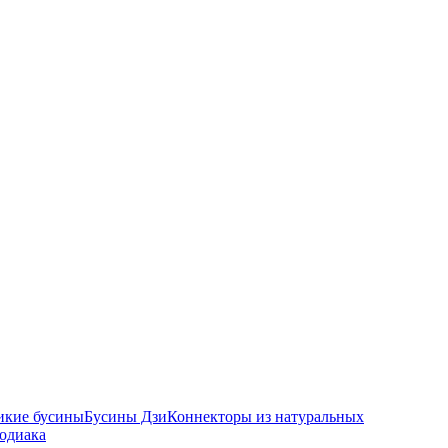
икие бусины
Бусины Дзи
Коннекторы из натуральных
зодиака