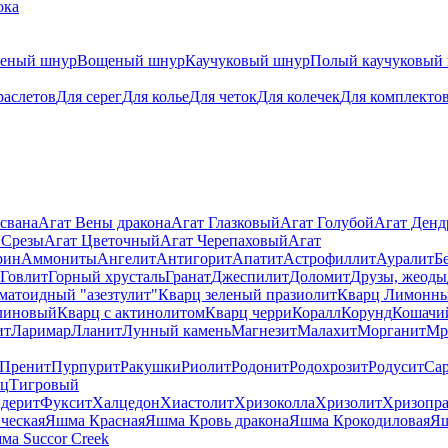
ока
теный шнур
Вощеный шнур
Каучуковый шнур
Полый каучуковый
раслетов
Для серег
Для колье
Для четок
Для колечек
Для комплекто
свана
Агат Вены дракона
Агат Глазковый
Агат Голубой
Агат Ден
 Срезы
Агат Цветочный
Агат Черепаховый
Агат
рин
Аммониты
Ангелит
Антигорит
Апатит
Астрофиллит
Ауралит
Б
Говлит
Горный хрусталь
Гранат
Джеспилит
Доломит
Друзы, жеоды
матоидный "азезтулит"
Кварц зеленый празиолит
Кварц Лимонн
линовый
Кварц с актинолитом
Кварц черри
Коралл
Корунд
Кошачи
ит
Ларимар
Лланит
Лунный камень
Магнезит
Малахит
Морганит
Мр
Пренит
Пурпурит
Ракушки
Риолит
Родонит
Родохрозит
Родусит
Са
рц
Тигровый
дерит
Фуксит
Халцедон
Хиастолит
Хризоколла
Хризолит
Хризопра
ческая
Яшма Красная
Яшма Кровь дракона
Яшма Крокодиловая
Яш
ма Succor Creek