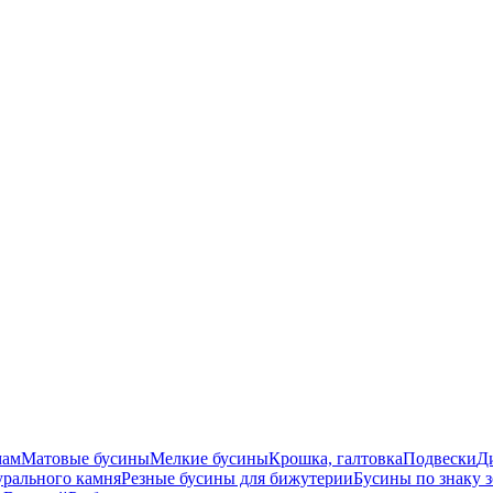
мам
Матовые бусины
Мелкие бусины
Крошка, галтовка
Подвески
Д
урального камня
Резные бусины для бижутерии
Бусины по знаку 