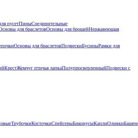
для пусет
Пины
Соединительные
Основы для браслетов
Основы для брошей
Нержавеющая
епочки
Основы для браслетов
Подвески
Бусины
Рамки для
ий
Крест
Жемчуг птичья лапка
Полупросверленный
Подвески с
новые
Трубочки
Косточки
Спейсеры
Биконусы
Капли
Оливки
Башен