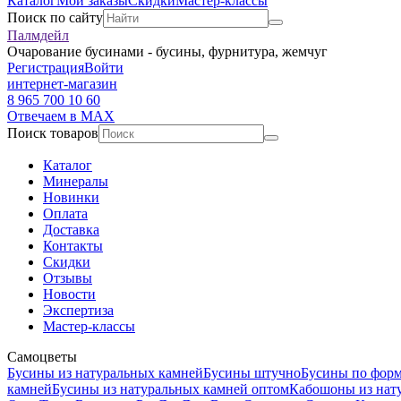
Каталог
Мои заказы
Скидки
Мастер-классы
Поиск по сайту
Палмдейл
Очарование бусинами - бусины, фурнитура, жемчуг
Регистрация
Войти
интернет-магазин
8 965 700 10 60
Отвечаем в MAX
Поиск товаров
Каталог
Минералы
Новинки
Оплата
Доставка
Контакты
Скидки
Отзывы
Новости
Экспертиза
Мастер-классы
Самоцветы
Бусины из натуральных камней
Бусины штучно
Бусины по фор
камней
Бусины из натуральных камней оптом
Кабошоны из нат