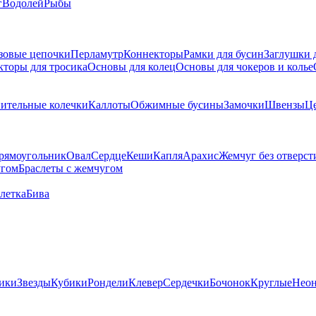
г
Водолей
Рыбы
зовые цепочки
Перламутр
Коннекторы
Рамки для бусин
Заглушки 
кторы для тросика
Основы для колец
Основы для чокеров и колье
ительные колечки
Каллоты
Обжимные бусины
Замочки
Швензы
Ц
рямоугольник
Овал
Сердце
Кеши
Капля
Арахис
Жемчуг без отверст
угом
Браслеты с жемчугом
летка
Бива
ики
Звезды
Кубики
Рондели
Клевер
Сердечки
Бочонок
Круглые
Нео