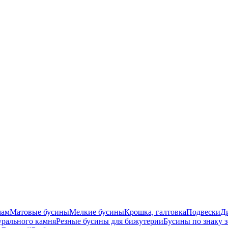
мам
Матовые бусины
Мелкие бусины
Крошка, галтовка
Подвески
Д
урального камня
Резные бусины для бижутерии
Бусины по знаку 