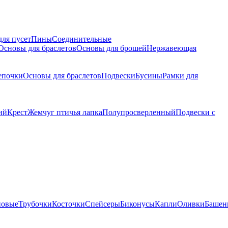
для пусет
Пины
Соединительные
Основы для браслетов
Основы для брошей
Нержавеющая
епочки
Основы для браслетов
Подвески
Бусины
Рамки для
ий
Крест
Жемчуг птичья лапка
Полупросверленный
Подвески с
новые
Трубочки
Косточки
Спейсеры
Биконусы
Капли
Оливки
Башен