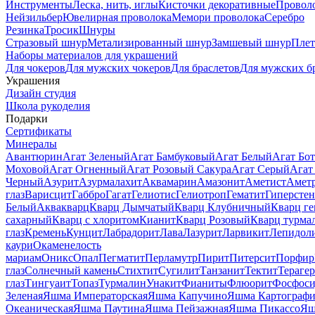
Инструменты
Леска, нить, иглы
Кисточки декоративные
Провол
Нейзильбер
Ювелирная проволока
Мемори проволока
Серебро
Резинка
Тросик
Шнуры
Стразовый шнур
Метализированный шнур
Замшевый шнур
Пле
Наборы материалов для украшений
Для чокеров
Для мужских чокеров
Для браслетов
Для мужских б
Украшения
Дизайн студия
Школа рукоделия
Подарки
Сертификаты
Минералы
Авантюрин
Агат Зеленый
Агат Бамбуковый
Агат Белый
Агат Бот
Моховой
Агат Огненный
Агат Розовый Сакура
Агат Серый
Агат
Черный
Азурит
Азурмалахит
Аквамарин
Амазонит
Аметист
Амет
глаз
Варисцит
Габбро
Гагат
Гелиотис
Гелиотроп
Гематит
Гиперстен
Белый
Аквакварц
Кварц Дымчатый
Кварц Клубничный
Кварц ге
сахарный
Кварц с хлоритом
Кианит
Кварц Розовый
Кварц турма
глаз
Кремень
Кунцит
Лабрадорит
Лава
Лазурит
Ларвикит
Лепидол
каури
Окаменелость
мариам
Оникс
Опал
Пегматит
Перламутр
Пирит
Питерсит
Порфир
глаз
Солнечный камень
Стихтит
Сугилит
Танзанит
Тектит
Тераге
глаз
Тингуаит
Топаз
Турмалин
Унакит
Фианиты
Флюорит
Фосфоси
Зеленая
Яшма Императорская
Яшма Капучино
Яшма Картографи
Океаническая
Яшма Паутина
Яшма Пейзажная
Яшма Пикассо
Яш