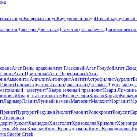
ока
теный шнур
Вощеный шнур
Каучуковый шнур
Полый каучуковый
раслетов
Для серег
Для колье
Для четок
Для колечек
Для комплекто
свана
Агат Вены дракона
Агат Глазковый
Агат Голубой
Агат Ден
 Срезы
Агат Цветочный
Агат Черепаховый
Агат
рин
Аммониты
Ангелит
Антигорит
Апатит
Астрофиллит
Ауралит
Б
Говлит
Горный хрусталь
Гранат
Джеспилит
Доломит
Друзы, жеоды
матоидный "азезтулит"
Кварц зеленый празиолит
Кварц Лимонн
линовый
Кварц с актинолитом
Кварц черри
Коралл
Корунд
Кошачи
ит
Ларимар
Лланит
Лунный камень
Магнезит
Малахит
Морганит
Мр
Пренит
Пурпурит
Ракушки
Риолит
Родонит
Родохрозит
Родусит
Са
рц
Тигровый
дерит
Фуксит
Халцедон
Хиастолит
Хризоколла
Хризолит
Хризопра
ческая
Яшма Красная
Яшма Кровь дракона
Яшма Крокодиловая
Яш
ма Succor Creek