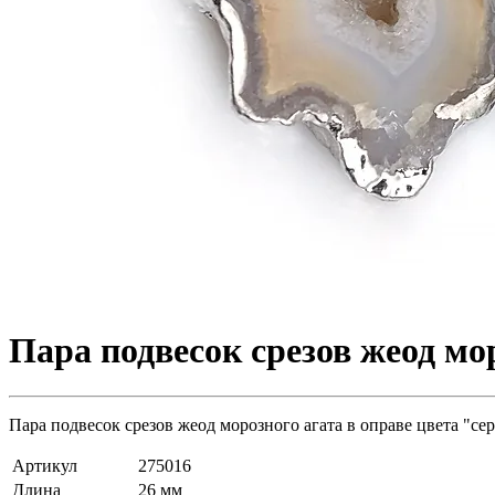
Пара подвесок срезов жеод мор
Пара подвесок срезов жеод морозного агата в оправе цвета "се
Артикул
275016
Длина
26 мм