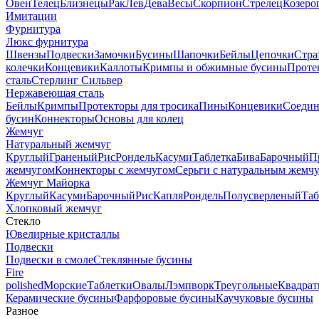
Овен
Телец
Близнецы
Рак
Лев
Дева
Весы
Скорпион
Стрелец
Козеро
Имитации
Фурнитура
Люкс фурнитура
Швензы
Подвески
Замочки
Бусины
Шапочки
Бейлы
Цепочки
Стра
колечки
Концевики
Каллоты
Кримпы и обжимные бусины
Проте
сталь
Стерлинг Сильвер
Нержавеющая сталь
Бейлы
Кримпы
Протекторы для тросика
Пины
Концевики
Соедин
бусин
Коннекторы
Основы для колец
Жемчуг
Натуральный жемчуг
Круглый
Граненый
Рис
Рондель
Касуми
Таблетка
Бива
Барочный
П
жемчугом
Коннекторы с жемчугом
Серьги с натуральным жемч
Жемчуг Майорка
Круглый
Касуми
Барочный
Рис
Капля
Рондель
Полусверленый
Таб
Хлопковый жемчуг
Стекло
Ювелирные кристаллы
Подвески
Подвески в смоле
Стеклянные бусины
Fire
polished
Морские
Таблетки
Овалы
Лэмпворк
Треугольные
Квадрат
Керамические бусины
Фарфоровые бусины
Каучуковые бусины
Разное