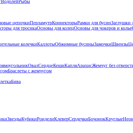
г
Водолей
Рыбы
зовые цепочки
Перламутр
Коннекторы
Рамки для бусин
Заглушки 
кторы для тросика
Основы для колец
Основы для чокеров и колье
ительные колечки
Каллоты
Обжимные бусины
Замочки
Швензы
Ц
рямоугольник
Овал
Сердце
Кеши
Капля
Арахис
Жемчуг без отверст
угом
Браслеты с жемчугом
летка
Бива
ики
Звезды
Кубики
Рондели
Клевер
Сердечки
Бочонок
Круглые
Нео