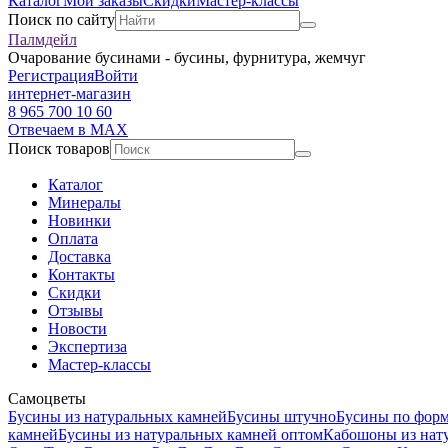
Каталог
Мои заказы
Скидки
Мастер-классы
Поиск по сайту
Палмдейл
Очарование бусинами - бусины, фурнитура, жемчуг
Регистрация
Войти
интернет-магазин
8 965 700 10 60
Отвечаем в MAX
Поиск товаров
Каталог
Минералы
Новинки
Оплата
Доставка
Контакты
Скидки
Отзывы
Новости
Экспертиза
Мастер-классы
Самоцветы
Бусины из натуральных камней
Бусины штучно
Бусины по фор
камней
Бусины из натуральных камней оптом
Кабошоны из нат