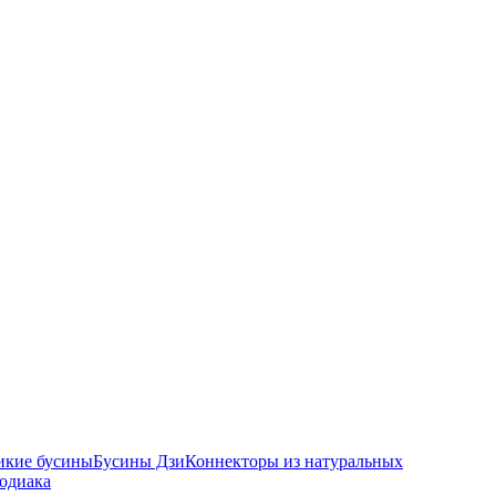
икие бусины
Бусины Дзи
Коннекторы из натуральных
зодиака