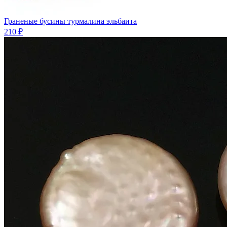
Граненые бусины турмалина эльбаита
210 ₽