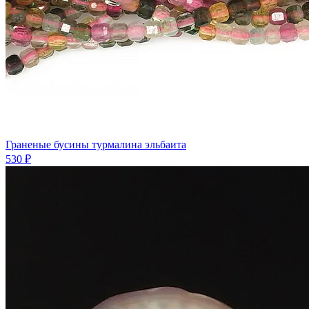
Граненые бусины турмалина эльбаита
530 ₽