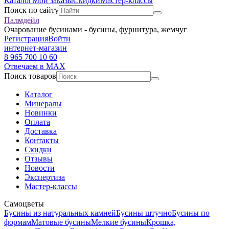
Каталог
Мои заказы
Скидки
Мастер-классы
Поиск по сайту
Палмдейл
Очарование бусинами - бусины, фурнитура, жемчуг
Регистрация
Войти
интернет-магазин
8 965 700 10 60
Отвечаем в MAX
Поиск товаров
Каталог
Минералы
Новинки
Оплата
Доставка
Контакты
Скидки
Отзывы
Новости
Экспертиза
Мастер-классы
Самоцветы
Бусины из натуральных камней
Бусины штучно
Бусины по
формам
Матовые бусины
Мелкие бусины
Крошка,