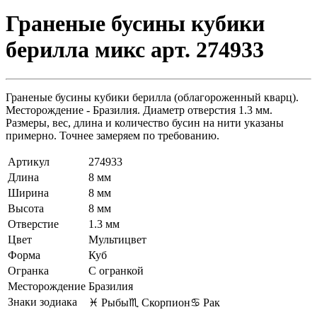
Граненые бусины кубики
берилла микс арт. 274933
Граненые бусины кубики берилла (облагороженный кварц).
Месторождение - Бразилия. Диаметр отверстия 1.3 мм.
Размеры, вес, длина и количество бусин на нити указаны
примерно. Точнее замеряем по требованию.
Артикул
274933
Длина
8 мм
Ширина
8 мм
Высота
8 мм
Отверстие
1.3 мм
Цвет
Мультицвет
Форма
Куб
Огранка
С огранкой
Месторождение
Бразилия
Знаки зодиака
♓ Рыбы
♏ Скорпион
♋ Рак