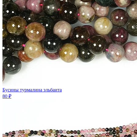
Бусины турмалина эльбаита
80 ₽