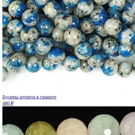
Бусины азурита в граните
480 ₽