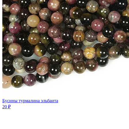
Бусины турмалина эльбаита
20 ₽