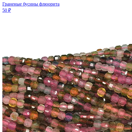
Граненые бусины флюорита
50 ₽