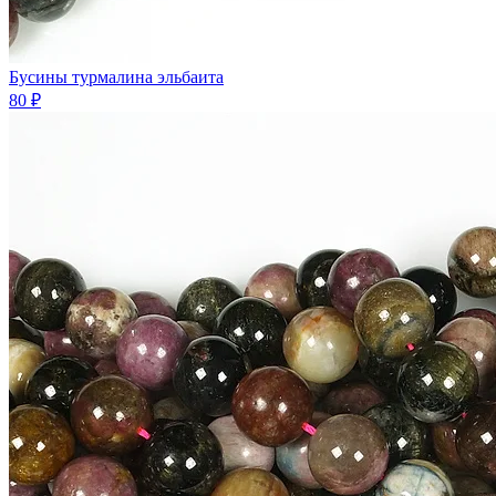
Бусины турмалина эльбаита
80 ₽