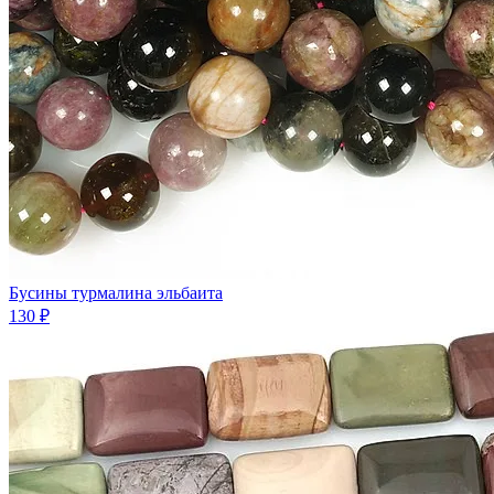
Бусины турмалина эльбаита
130 ₽