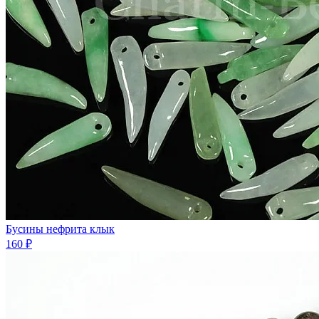
Бусины нефрита клык
160 ₽