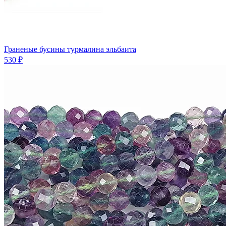
Граненые бусины турмалина эльбаита
530 ₽