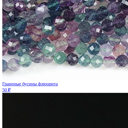
Граненые бусины флюорита
50 ₽