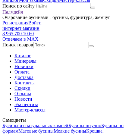
Каталог
Мои заказы
Скидки
Мастер-классы
Поиск по сайту
Палмдейл
Очарование бусинами - бусины, фурнитура, жемчуг
Регистрация
Войти
интернет-магазин
8 965 700 10 60
Отвечаем в MAX
Поиск товаров
Каталог
Минералы
Новинки
Оплата
Доставка
Контакты
Скидки
Отзывы
Новости
Экспертиза
Мастер-классы
Самоцветы
Бусины из натуральных камней
Бусины штучно
Бусины по
формам
Матовые бусины
Мелкие бусины
Крошка,