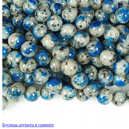
Бусины азурита в граните