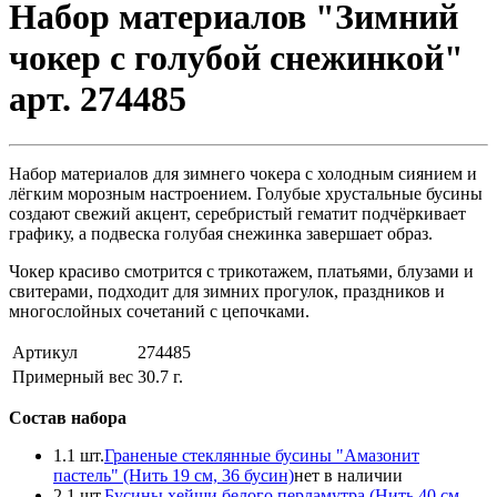
Набор материалов "Зимний
чокер с голубой снежинкой"
арт. 274485
Набор материалов для зимнего чокера с холодным сиянием и
лёгким морозным настроением. Голубые хрустальные бусины
создают свежий акцент, серебристый гематит подчёркивает
графику, а подвеска голубая снежинка завершает образ.
Чокер красиво смотрится с трикотажем, платьями, блузами и
свитерами, подходит для зимних прогулок, праздников и
многослойных сочетаний с цепочками.
Артикул
274485
Примерный вес
30.7
г.
Состав набора
1.
1 шт.
Граненые стеклянные бусины "Амазонит
пастель" (Нить 19 см, 36 бусин)
нет в наличии
2.
1 шт.
Бусины хейши белого перламутра (Нить 40 см,