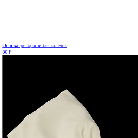
Основа для броши без колечек
80 ₽