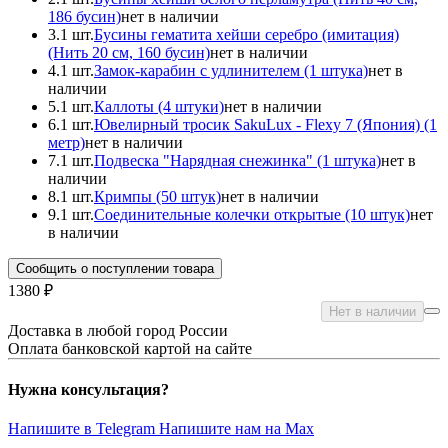
186 бусин)
нет в наличии
3.
1 шт.
Бусины гематита хейши серебро (имитация)
(Нить 20 см, 160 бусин)
нет в наличии
4.
1 шт.
Замок-карабин с удлинителем (1 штука)
нет в
наличии
5.
1 шт.
Каллоты (4 штуки)
нет в наличии
6.
1 шт.
Ювелирный тросик SakuLux - Flexy 7 (Япония) (1
метр)
нет в наличии
7.
1 шт.
Подвеска "Нарядная снежинка" (1 штука)
нет в
наличии
8.
1 шт.
Кримпы (50 штук)
нет в наличии
9.
1 шт.
Соединительные колечки открытые (10 штук)
нет
в наличии
Сообщить о поступлении товара
1380 ₽
Нет в наличии
Доставка в любой город России
Оплата банковской картой на сайте
Нужна консультация?
Напишите в Telegram
Напишите нам на Max