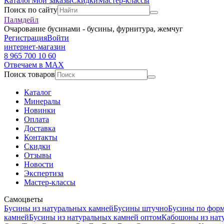
Каталог
Мои заказы
Скидки
Мастер-классы
Поиск по сайту
Палмдейл
Очарование бусинами - бусины, фурнитура, жемчуг
Регистрация
Войти
интернет-магазин
8 965 700 10 60
Отвечаем в MAX
Поиск товаров
Каталог
Минералы
Новинки
Оплата
Доставка
Контакты
Скидки
Отзывы
Новости
Экспертиза
Мастер-классы
Самоцветы
Бусины из натуральных камней
Бусины штучно
Бусины по фор
камней
Бусины из натуральных камней оптом
Кабошоны из нат