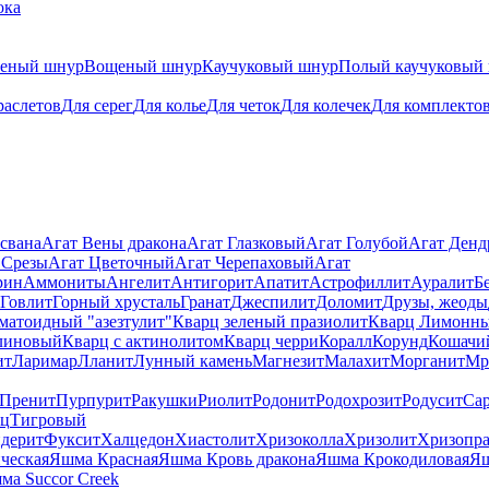
ока
теный шнур
Вощеный шнур
Каучуковый шнур
Полый каучуковый
раслетов
Для серег
Для колье
Для четок
Для колечек
Для комплекто
свана
Агат Вены дракона
Агат Глазковый
Агат Голубой
Агат Ден
 Срезы
Агат Цветочный
Агат Черепаховый
Агат
рин
Аммониты
Ангелит
Антигорит
Апатит
Астрофиллит
Ауралит
Б
Говлит
Горный хрусталь
Гранат
Джеспилит
Доломит
Друзы, жеоды
матоидный "азезтулит"
Кварц зеленый празиолит
Кварц Лимонн
линовый
Кварц с актинолитом
Кварц черри
Коралл
Корунд
Кошачи
ит
Ларимар
Лланит
Лунный камень
Магнезит
Малахит
Морганит
Мр
Пренит
Пурпурит
Ракушки
Риолит
Родонит
Родохрозит
Родусит
Са
рц
Тигровый
дерит
Фуксит
Халцедон
Хиастолит
Хризоколла
Хризолит
Хризопра
ческая
Яшма Красная
Яшма Кровь дракона
Яшма Крокодиловая
Яш
ма Succor Creek