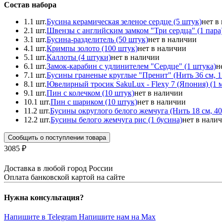
Состав набора
1.
1 шт.
Бусина керамическая зеленое сердце (5 штук)
нет в
2.
1 шт.
Швензы с английским замком "Три сердца" (1 пара
3.
1 шт.
Бусина-разделитeль (50 штук)
нет в наличии
4.
1 шт.
Кримпы золото (100 штук)
нет в наличии
5.
1 шт.
Каллоты (4 штуки)
нет в наличии
6.
1 шт.
Замок-карабин с удлинителем "Сердце" (1 штука)
н
7.
1 шт.
Бусины граненые круглые "Пренит" (Нить 36 см, 1
8.
1 шт.
Ювелирный тросик SakuLux - Flexy 7 (Япония) (1 
9.
1 шт.
Пин с колечком (10 штук)
нет в наличии
10.
1 шт.
Пин с шариком (10 штук)
нет в наличии
11.
2 шт.
Бусины округлого белого жемчуга (Нить 18 см, 4
12.
2 шт.
Бусины белого жемчyгa рис (1 бусина)
нет в нали
Сообщить о поступлении товара
3085 ₽
Доставка в любой город России
Оплата банковской картой на сайте
Нужна консультация?
Напишите в Telegram
Напишите нам на Max