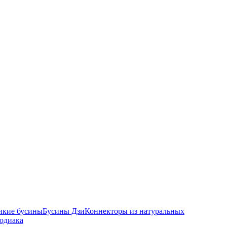
икие бусины
Бусины Дзи
Коннекторы из натуральных
зодиака