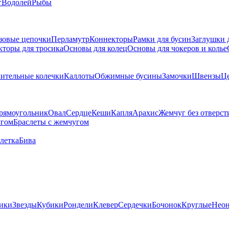
г
Водолей
Рыбы
зовые цепочки
Перламутр
Коннекторы
Рамки для бусин
Заглушки 
кторы для тросика
Основы для колец
Основы для чокеров и колье
ительные колечки
Каллоты
Обжимные бусины
Замочки
Швензы
Ц
рямоугольник
Овал
Сердце
Кеши
Капля
Арахис
Жемчуг без отверст
угом
Браслеты с жемчугом
летка
Бива
ики
Звезды
Кубики
Рондели
Клевер
Сердечки
Бочонок
Круглые
Нео