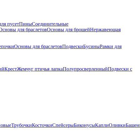
для пусет
Пины
Соединительные
Основы для браслетов
Основы для брошей
Нержавеющая
епочки
Основы для браслетов
Подвески
Бусины
Рамки для
ий
Крест
Жемчуг птичья лапка
Полупросверленный
Подвески с
новые
Трубочки
Косточки
Спейсеры
Биконусы
Капли
Оливки
Башен