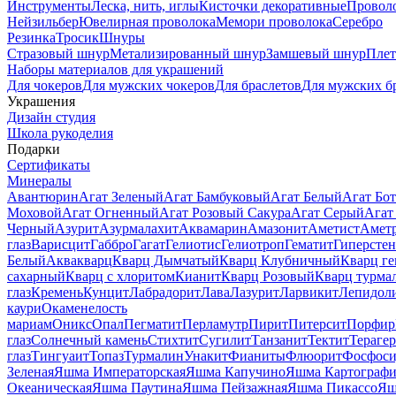
Инструменты
Леска, нить, иглы
Кисточки декоративные
Провол
Нейзильбер
Ювелирная проволока
Мемори проволока
Серебро
Резинка
Тросик
Шнуры
Стразовый шнур
Метализированный шнур
Замшевый шнур
Пле
Наборы материалов для украшений
Для чокеров
Для мужских чокеров
Для браслетов
Для мужских б
Украшения
Дизайн студия
Школа рукоделия
Подарки
Сертификаты
Минералы
Авантюрин
Агат Зеленый
Агат Бамбуковый
Агат Белый
Агат Бот
Моховой
Агат Огненный
Агат Розовый Сакура
Агат Серый
Агат
Черный
Азурит
Азурмалахит
Аквамарин
Амазонит
Аметист
Амет
глаз
Варисцит
Габбро
Гагат
Гелиотис
Гелиотроп
Гематит
Гиперстен
Белый
Аквакварц
Кварц Дымчатый
Кварц Клубничный
Кварц ге
сахарный
Кварц с хлоритом
Кианит
Кварц Розовый
Кварц турма
глаз
Кремень
Кунцит
Лабрадорит
Лава
Лазурит
Ларвикит
Лепидол
каури
Окаменелость
мариам
Оникс
Опал
Пегматит
Перламутр
Пирит
Питерсит
Порфир
глаз
Солнечный камень
Стихтит
Сугилит
Танзанит
Тектит
Тераге
глаз
Тингуаит
Топаз
Турмалин
Унакит
Фианиты
Флюорит
Фосфоси
Зеленая
Яшма Императорская
Яшма Капучино
Яшма Картографи
Океаническая
Яшма Паутина
Яшма Пейзажная
Яшма Пикассо
Яш