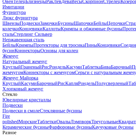
Овен
Телец
Близнецы
Рак
Лев
Дева
Весы
Скорпион
Стрелец
Козеро
Имитации
Фурнитура
Люкс фурнитура
Швензы
Подвески
Замочки
Бусины
Шапочки
Бейлы
Цепочки
Стра
колечки
Концевики
Каллоты
Кримпы и обжимные бусины
Проте
сталь
Стерлинг Сильвер
Нержавеющая сталь
Бейлы
Кримпы
Протекторы для тросика
Пины
Концевики
Соедин
бусин
Коннекторы
Основы для колец
Жемчуг
Натуральный жемчуг
Круглый
Граненый
Рис
Рондель
Касуми
Таблетка
Бива
Барочный
П
жемчугом
Коннекторы с жемчугом
Серьги с натуральным жемч
Жемчуг Майорка
Круглый
Касуми
Барочный
Рис
Капля
Рондель
Полусверленый
Таб
Хлопковый жемчуг
Стекло
Ювелирные кристаллы
Подвески
Подвески в смоле
Стеклянные бусины
Fire
polished
Морские
Таблетки
Овалы
Лэмпворк
Треугольные
Квадрат
Керамические бусины
Фарфоровые бусины
Каучуковые бусины
Разное