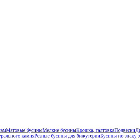
мам
Матовые бусины
Мелкие бусины
Крошка, галтовка
Подвески
Д
урального камня
Резные бусины для бижутерии
Бусины по знаку 