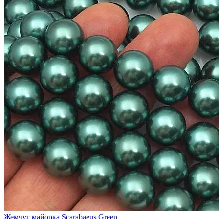
Жемчуг майорка Scarabaeus Green