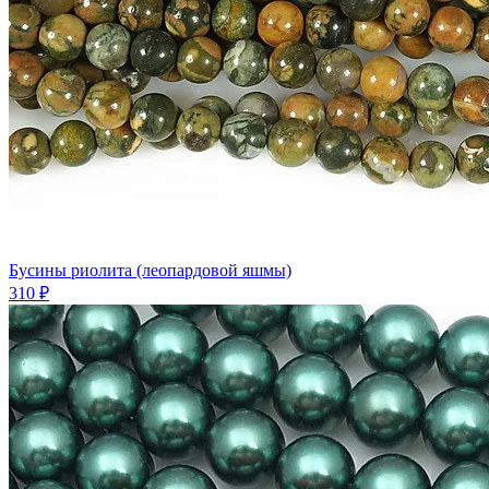
Бусины риолита (леопардовой яшмы)
310 ₽