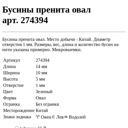
Бусины пренита овал
арт. 274394
Бусины пренита овал. Место добычи - Китай. Диаметр
отверстия 1 мм. Размеры, вес, длина и количество бусин на
нити указаны примерно. Микровыемки.
Артикул
274394
Длина
14 мм
Ширина
10 мм
Высота
5 мм
Отверстие
1 мм
Цвет
Зеленый
Форма
Овал
Огранка
Без огранки
Месторождение
Китай
Знаки зодиака
♈ Овен
♌ Лев
♒ Водолей