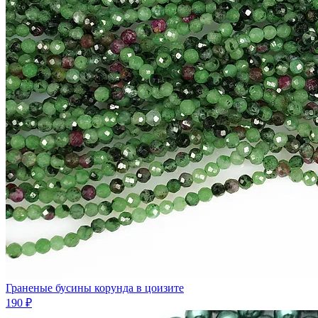
Граненые бусины корунда в цоизите
190 ₽