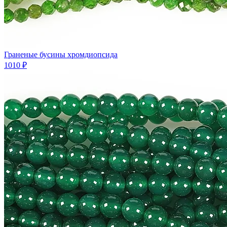
Граненые бусины хромдиопсида
1010 ₽