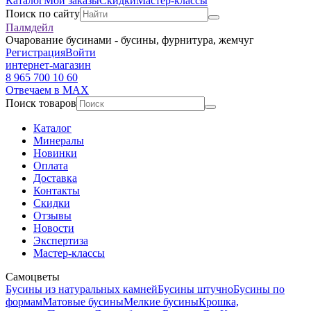
Каталог
Мои заказы
Скидки
Мастер-классы
Поиск по сайту
Палмдейл
Очарование бусинами - бусины, фурнитура, жемчуг
Регистрация
Войти
интернет-магазин
8 965 700 10 60
Отвечаем в MAX
Поиск товаров
Каталог
Минералы
Новинки
Оплата
Доставка
Контакты
Скидки
Отзывы
Новости
Экспертиза
Мастер-классы
Самоцветы
Бусины из натуральных камней
Бусины штучно
Бусины по
формам
Матовые бусины
Мелкие бусины
Крошка,