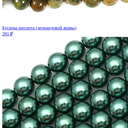
Бусины риолита (леопардовой яшмы)
281 ₽