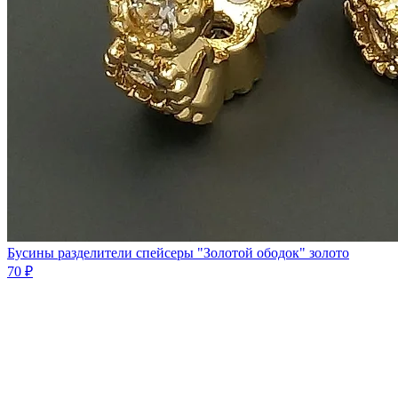
Бусины разделители спейсеры "Золотой ободок" золото
70 ₽