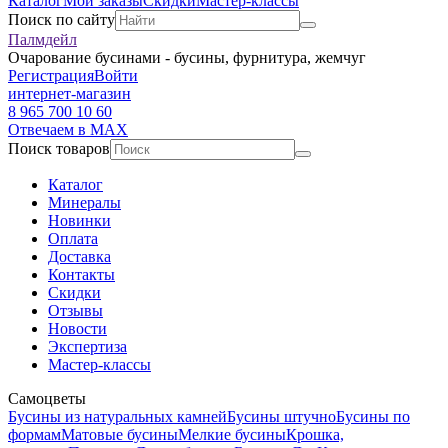
Каталог
Мои заказы
Скидки
Мастер-классы
Поиск по сайту
Палмдейл
Очарование бусинами - бусины, фурнитура, жемчуг
Регистрация
Войти
интернет-магазин
8 965 700 10 60
Отвечаем в MAX
Поиск товаров
Каталог
Минералы
Новинки
Оплата
Доставка
Контакты
Скидки
Отзывы
Новости
Экспертиза
Мастер-классы
Самоцветы
Бусины из натуральных камней
Бусины штучно
Бусины по
формам
Матовые бусины
Мелкие бусины
Крошка,