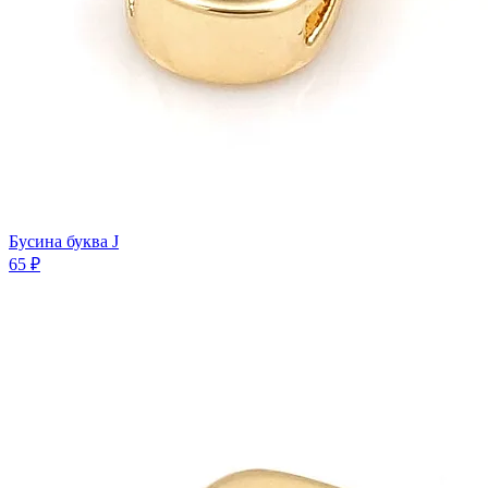
Бусина буква J
65 ₽