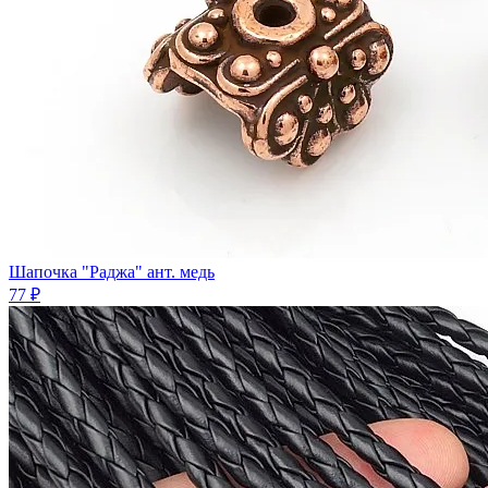
Шапочка "Раджа" ант. медь
77 ₽