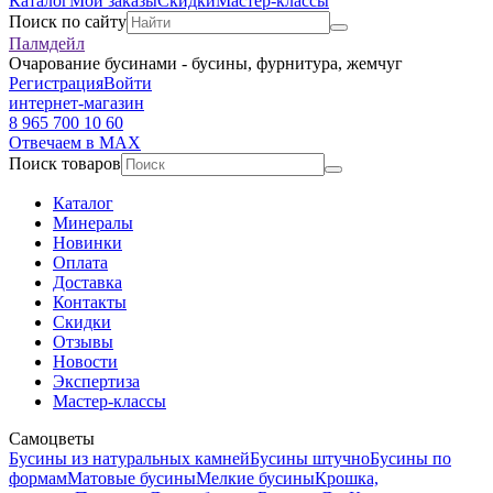
Каталог
Мои заказы
Скидки
Мастер-классы
Поиск по сайту
Палмдейл
Очарование бусинами - бусины, фурнитура, жемчуг
Регистрация
Войти
интернет-магазин
8 965 700 10 60
Отвечаем в MAX
Поиск товаров
Каталог
Минералы
Новинки
Оплата
Доставка
Контакты
Скидки
Отзывы
Новости
Экспертиза
Мастер-классы
Самоцветы
Бусины из натуральных камней
Бусины штучно
Бусины по
формам
Матовые бусины
Мелкие бусины
Крошка,