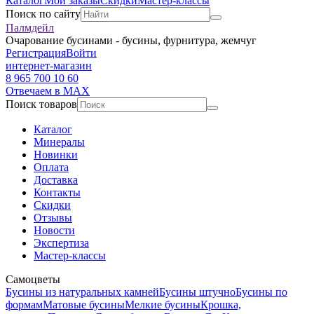
Каталог
Мои заказы
Скидки
Мастер-классы
Поиск по сайту
Палмдейл
Очарование бусинами - бусины, фурнитура, жемчуг
Регистрация
Войти
интернет-магазин
8 965 700 10 60
Отвечаем в MAX
Поиск товаров
Каталог
Минералы
Новинки
Оплата
Доставка
Контакты
Скидки
Отзывы
Новости
Экспертиза
Мастер-классы
Самоцветы
Бусины из натуральных камней
Бусины штучно
Бусины по
формам
Матовые бусины
Мелкие бусины
Крошка,