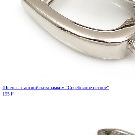
Швензы с английским замком "Серебряное острие"
195 ₽