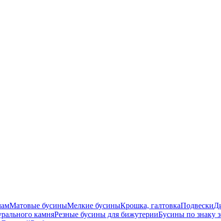
мам
Матовые бусины
Мелкие бусины
Крошка, галтовка
Подвески
Д
урального камня
Резные бусины для бижутерии
Бусины по знаку 