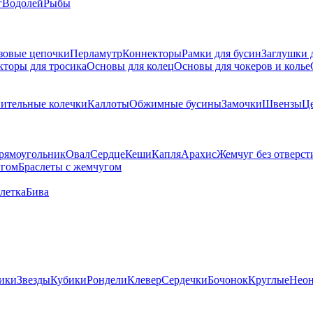
г
Водолей
Рыбы
зовые цепочки
Перламутр
Коннекторы
Рамки для бусин
Заглушки 
кторы для тросика
Основы для колец
Основы для чокеров и колье
ительные колечки
Каллоты
Обжимные бусины
Замочки
Швензы
Ц
рямоугольник
Овал
Сердце
Кеши
Капля
Арахис
Жемчуг без отверст
угом
Браслеты с жемчугом
летка
Бива
ики
Звезды
Кубики
Рондели
Клевер
Сердечки
Бочонок
Круглые
Нео