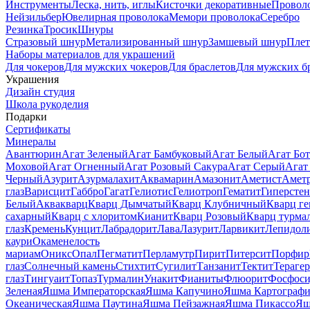
Инструменты
Леска, нить, иглы
Кисточки декоративные
Провол
Нейзильбер
Ювелирная проволока
Мемори проволока
Серебро
Резинка
Тросик
Шнуры
Стразовый шнур
Метализированный шнур
Замшевый шнур
Пле
Наборы материалов для украшений
Для чокеров
Для мужских чокеров
Для браслетов
Для мужских б
Украшения
Дизайн студия
Школа рукоделия
Подарки
Сертификаты
Минералы
Авантюрин
Агат Зеленый
Агат Бамбуковый
Агат Белый
Агат Бот
Моховой
Агат Огненный
Агат Розовый Сакура
Агат Серый
Агат
Черный
Азурит
Азурмалахит
Аквамарин
Амазонит
Аметист
Амет
глаз
Варисцит
Габбро
Гагат
Гелиотис
Гелиотроп
Гематит
Гиперстен
Белый
Аквакварц
Кварц Дымчатый
Кварц Клубничный
Кварц ге
сахарный
Кварц с хлоритом
Кианит
Кварц Розовый
Кварц турма
глаз
Кремень
Кунцит
Лабрадорит
Лава
Лазурит
Ларвикит
Лепидол
каури
Окаменелость
мариам
Оникс
Опал
Пегматит
Перламутр
Пирит
Питерсит
Порфир
глаз
Солнечный камень
Стихтит
Сугилит
Танзанит
Тектит
Тераге
глаз
Тингуаит
Топаз
Турмалин
Унакит
Фианиты
Флюорит
Фосфоси
Зеленая
Яшма Императорская
Яшма Капучино
Яшма Картографи
Океаническая
Яшма Паутина
Яшма Пейзажная
Яшма Пикассо
Яш