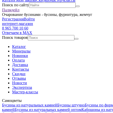
Каталог
Мои заказы
Скидки
Мастер-классы
Поиск по сайту
Палмдейл
Очарование бусинами - бусины, фурнитура, жемчуг
Регистрация
Войти
интернет-магазин
8 965 700 10 60
Отвечаем в MAX
Поиск товаров
Каталог
Минералы
Новинки
Оплата
Доставка
Контакты
Скидки
Отзывы
Новости
Экспертиза
Мастер-классы
Самоцветы
Бусины из натуральных камней
Бусины штучно
Бусины по фор
камней
Бусины из натуральных камней оптом
Кабошоны из нат