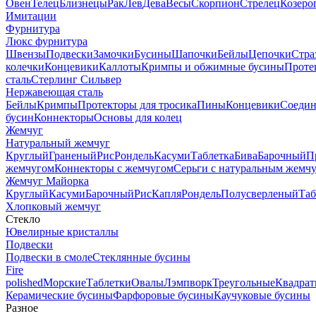
Овен
Телец
Близнецы
Рак
Лев
Дева
Весы
Скорпион
Стрелец
Козеро
Имитации
Фурнитура
Люкс фурнитура
Швензы
Подвески
Замочки
Бусины
Шапочки
Бейлы
Цепочки
Стра
колечки
Концевики
Каллоты
Кримпы и обжимные бусины
Проте
сталь
Стерлинг Сильвер
Нержавеющая сталь
Бейлы
Кримпы
Протекторы для тросика
Пины
Концевики
Соедин
бусин
Коннекторы
Основы для колец
Жемчуг
Натуральный жемчуг
Круглый
Граненый
Рис
Рондель
Касуми
Таблетка
Бива
Барочный
П
жемчугом
Коннекторы с жемчугом
Серьги с натуральным жемч
Жемчуг Майорка
Круглый
Касуми
Барочный
Рис
Капля
Рондель
Полусверленый
Таб
Хлопковый жемчуг
Стекло
Ювелирные кристаллы
Подвески
Подвески в смоле
Стеклянные бусины
Fire
polished
Морские
Таблетки
Овалы
Лэмпворк
Треугольные
Квадрат
Керамические бусины
Фарфоровые бусины
Каучуковые бусины
Разное