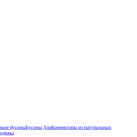
икие бусины
Бусины Дзи
Коннекторы из натуральных
зодиака