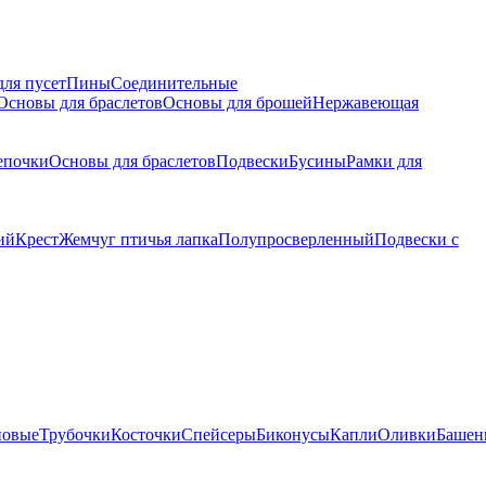
для пусет
Пины
Соединительные
Основы для браслетов
Основы для брошей
Нержавеющая
епочки
Основы для браслетов
Подвески
Бусины
Рамки для
ий
Крест
Жемчуг птичья лапка
Полупросверленный
Подвески с
новые
Трубочки
Косточки
Спейсеры
Биконусы
Капли
Оливки
Башен