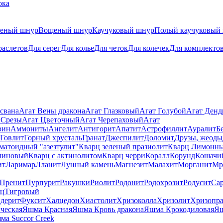
ока
теный шнур
Вощеный шнур
Каучуковый шнур
Полый каучуковый
раслетов
Для серег
Для колье
Для четок
Для колечек
Для комплекто
свана
Агат Вены дракона
Агат Глазковый
Агат Голубой
Агат Ден
 Срезы
Агат Цветочный
Агат Черепаховый
Агат
рин
Аммониты
Ангелит
Антигорит
Апатит
Астрофиллит
Ауралит
Б
Говлит
Горный хрусталь
Гранат
Джеспилит
Доломит
Друзы, жеоды
матоидный "азезтулит"
Кварц зеленый празиолит
Кварц Лимонн
линовый
Кварц с актинолитом
Кварц черри
Коралл
Корунд
Кошачи
ит
Ларимар
Лланит
Лунный камень
Магнезит
Малахит
Морганит
Мр
Пренит
Пурпурит
Ракушки
Риолит
Родонит
Родохрозит
Родусит
Са
рц
Тигровый
дерит
Фуксит
Халцедон
Хиастолит
Хризоколла
Хризолит
Хризопра
ческая
Яшма Красная
Яшма Кровь дракона
Яшма Крокодиловая
Яш
ма Succor Creek