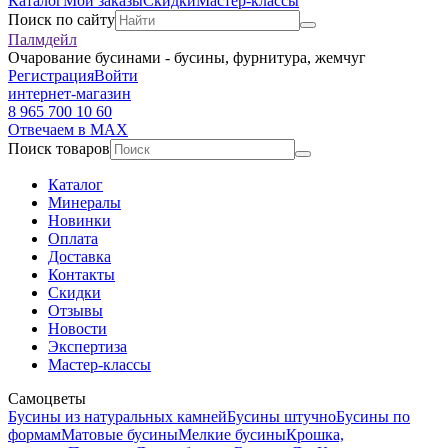
Каталог
Мои заказы
Скидки
Мастер-классы
Поиск по сайту
Палмдейл
Очарование бусинами - бусины, фурнитура, жемчуг
Регистрация
Войти
интернет-магазин
8 965 700 10 60
Отвечаем в MAX
Поиск товаров
Каталог
Минералы
Новинки
Оплата
Доставка
Контакты
Скидки
Отзывы
Новости
Экспертиза
Мастер-классы
Самоцветы
Бусины из натуральных камней
Бусины штучно
Бусины по
формам
Матовые бусины
Мелкие бусины
Крошка,