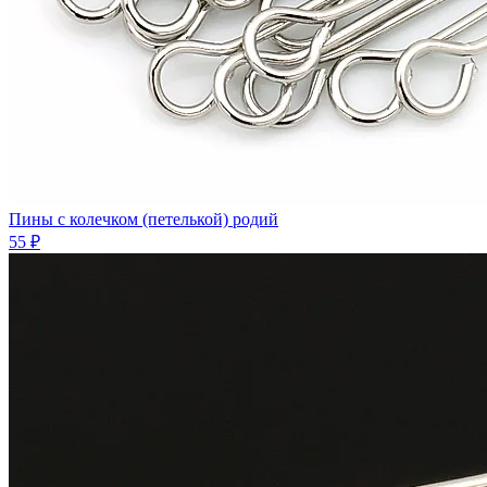
Пины с колечком (петелькой) родий
55 ₽