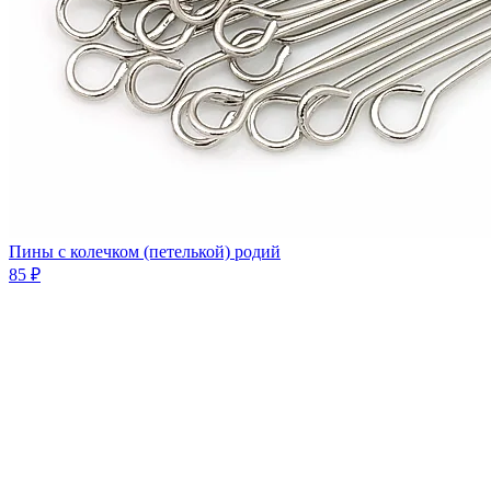
Пины с колечком (петелькой) родий
85 ₽