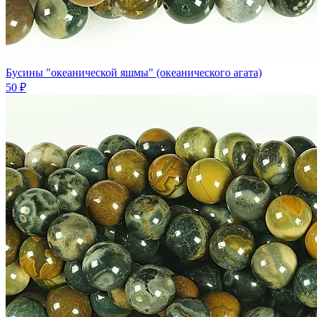
Бусины "океанической яшмы" (океанического агата)
50 ₽