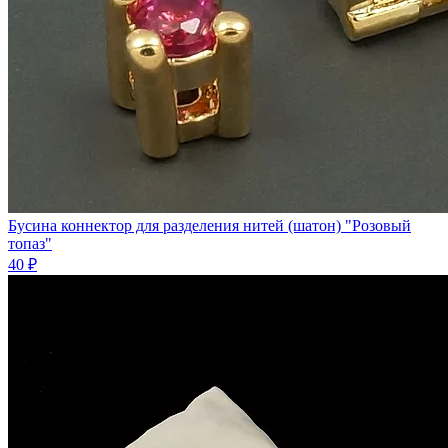
Бусина коннектор для разделения нитей (шатон) "Розовый
топаз"
40 ₽