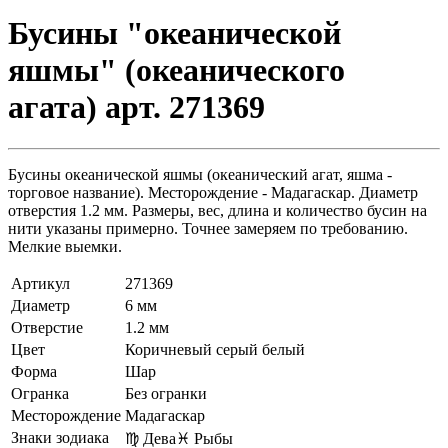
Бусины "океанической
яшмы" (океанического
агата) арт. 271369
Бусины океанической яшмы (океанический агат, яшма -
торговое название). Месторождение - Мадагаскар. Диаметр
отверстия 1.2 мм. Размеры, вес, длина и количество бусин на
нити указаны примерно. Точнее замеряем по требованию.
Мелкие выемки.
Артикул
271369
Диаметр
6 мм
Отверстие
1.2 мм
Цвет
Коричневый серый белый
Форма
Шар
Огранка
Без огранки
Месторождение
Мадагаскар
Знаки зодиака
♍ Дева
♓ Рыбы