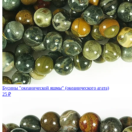
Бусины "океанической яшмы" (океанического агата)
25 ₽