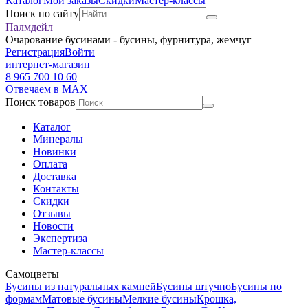
Каталог
Мои заказы
Скидки
Мастер-классы
Поиск по сайту
Палмдейл
Очарование бусинами - бусины, фурнитура, жемчуг
Регистрация
Войти
интернет-магазин
8 965 700 10 60
Отвечаем в MAX
Поиск товаров
Каталог
Минералы
Новинки
Оплата
Доставка
Контакты
Скидки
Отзывы
Новости
Экспертиза
Мастер-классы
Самоцветы
Бусины из натуральных камней
Бусины штучно
Бусины по
формам
Матовые бусины
Мелкие бусины
Крошка,