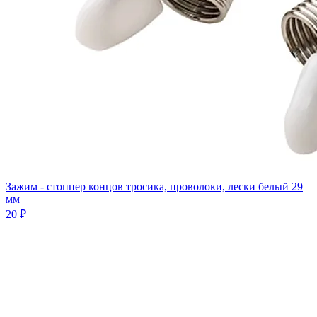
Зажим - стоппер концов тросика, проволоки, лески белый 29
мм
20 ₽