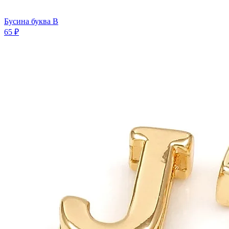
Бусина буква B
65 ₽