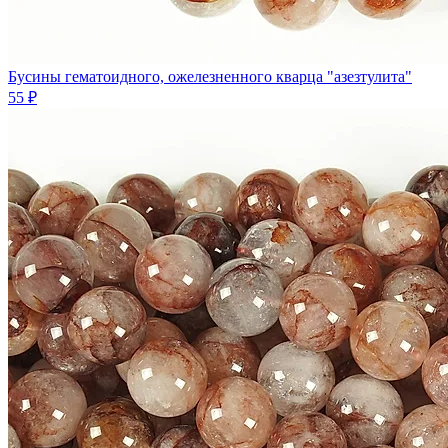
Бусины гематоидного, ожелезненного кварца "азезтулита"
55 ₽