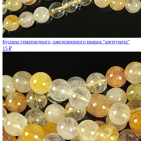
Бусины гематоидного, ожелезненного кварца "азезтулита"
15 ₽