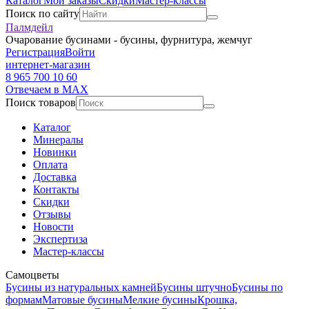
Каталог
Мои заказы
Скидки
Мастер-классы
Поиск по сайту
Палмдейл
Очарование бусинами - бусины, фурнитура, жемчуг
Регистрация
Войти
интернет-магазин
8 965 700 10 60
Отвечаем в MAX
Поиск товаров
Каталог
Минералы
Новинки
Оплата
Доставка
Контакты
Скидки
Отзывы
Новости
Экспертиза
Мастер-классы
Самоцветы
Бусины из натуральных камней
Бусины штучно
Бусины по
формам
Матовые бусины
Мелкие бусины
Крошка,