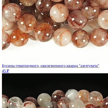
Бусины гематоидного, ожелезненного кварца "азезтулита"
45 ₽