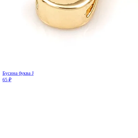
Бусина буква J
65 ₽