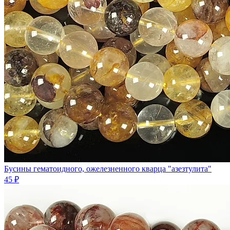
Бусины гематоидного, ожелезненного кварца "азезтулита"
45 ₽