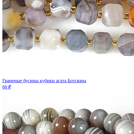
Граненые бусины кубики агата Ботсвана
60 ₽