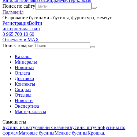
Каталог
Мои заказы
Скидки
Мастер-классы
Поиск по сайту
Палмдейл
Очарование бусинами - бусины, фурнитура, жемчуг
Регистрация
Войти
интернет-магазин
8 965 700 10 60
Отвечаем в MAX
Поиск товаров
Каталог
Минералы
Новинки
Оплата
Доставка
Контакты
Скидки
Отзывы
Новости
Экспертиза
Мастер-классы
Самоцветы
Бусины из натуральных камней
Бусины штучно
Бусины по
формам
Матовые бусины
Мелкие бусины
Крошка,